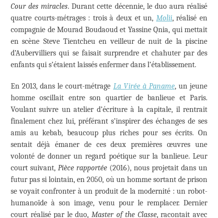
Cour des miracles
. Durant cette décennie, le duo aura réalisé
quatre courts-métrages : trois à deux et un,
Molii
, réalisé en
compagnie de Mourad Boudaoud et Yassine Qnia, qui mettait
en scène Steve Tientcheu en veilleur de nuit de la piscine
d’Aubervilliers qui se faisait surprendre et chahuter par des
enfants qui s’étaient laissés enfermer dans l’établissement.
En 2013, dans le court-métrage
La Virée à Paname
, un jeune
homme oscillait entre son quartier de banlieue et Paris.
Voulant suivre un atelier d’écriture à la capitale, il rentrait
finalement chez lui, préférant s’inspirer des échanges de ses
amis au kebab, beaucoup plus riches pour ses écrits. On
sentait déjà émaner de ces deux premières œuvres une
volonté de donner un regard poétique sur la banlieue. Leur
court suivant,
Pièce rapportée
(2016), nous projetait dans un
futur pas si lointain, en 2050, où un homme sortant de prison
se voyait confronter à un produit de la modernité : un robot-
humanoïde à son image, venu pour le remplacer. Dernier
court réalisé par le duo,
Master of the Classe
, racontait avec