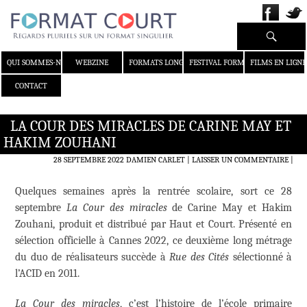
Recherche
ALLER AU CONTENU
QUI SOMMES-NOUS ?
WEBZINE
FORMATS LONGS
FESTIVAL FORMAT COURT
FILMS EN LIGNE
CONTACT
LA COUR DES MIRACLES DE CARINE MAY ET
HAKIM ZOUHANI
28 SEPTEMBRE 2022
DAMIEN CARLET
LAISSER UN COMMENTAIRE
|
Quelques semaines après la rentrée scolaire, sort ce 28
septembre
La Cour des miracles
de Carine May et Hakim
Zouhani, produit et distribué par Haut et Court. Présenté en
sélection officielle à Cannes 2022, ce deuxième long métrage
du duo de réalisateurs succède à
Rue des Cités
sélectionné à
l’ACID en 2011.
La Cour des miracles
, c’est l’histoire de l’école primaire