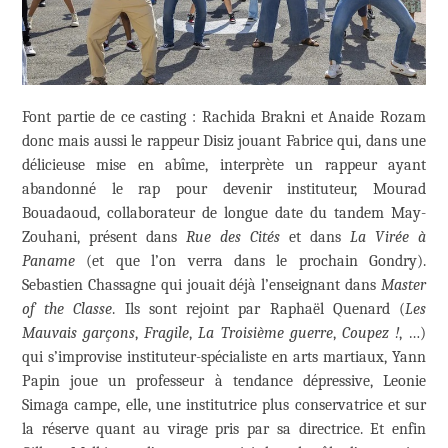
Font partie de ce casting : Rachida Brakni et Anaide Rozam
donc mais aussi le rappeur Disiz jouant Fabrice qui, dans une
délicieuse mise en abîme, interprète un rappeur ayant
abandonné le rap pour devenir instituteur, Mourad
Bouadaoud, collaborateur de longue date du tandem May-
Zouhani, présent dans
Rue des Cités
et dans
La Virée à
Paname
(et que l’on verra dans le prochain Gondry).
Sebastien Chassagne qui jouait déjà l’enseignant dans
Master
of the Classe
. Ils sont rejoint par Raphaël Quenard (
Les
Mauvais garçons
,
Fragile
,
La Troisième guerre
,
Coupez !
, …)
qui s’improvise instituteur-spécialiste en arts martiaux, Yann
Papin joue un professeur à tendance dépressive, Leonie
Simaga campe, elle, une institutrice plus conservatrice et sur
la réserve quant au virage pris par sa directrice. Et enfin