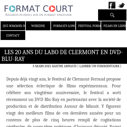
Recherche
ALLER AU CONTENU
QUI SOMMES-NOUS ?
WEBZINE
FORMATS LONGS
FESTIVAL FORMAT COURT
FILMS EN LIGNE
CONTACT
LES 20 ANS DU LABO DE CLERMONT EN DVD-
BLU-RAY
3 MARS 2021
AGATHE ARNAUD
LAISSER UN COMMENTAIRE
|
Depuis déjà vingt ans, le Festival de Clermont-Ferrand propose
une sélection éclectique de films expérimentaux. Pour
célébrer son vingtième anniversaire, le festival a sorti
récemment un DVD Blu-Ray en partenariat avec la société de
production et de distribution Autour de Minuit. Y figurent
vingt des meilleurs films de ces dernières années pour un
contenu de plus de cinq heures rempli de cogitations
cérébrales, de casse-têtes poétiques, d’humour déjanté. Parmi