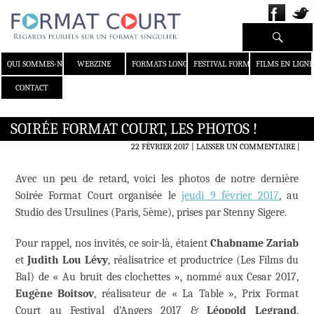
Recherche
ALLER AU CONTENU
QUI SOMMES-NOUS ?
WEBZINE
FORMATS LONGS
FESTIVAL FORMAT COURT
FILMS EN LIGNE
CONTACT
SOIRÉE FORMAT COURT, LES PHOTOS !
22 FÉVRIER 2017
LAISSER UN COMMENTAIRE
|
Avec un peu de retard, voici les photos de notre dernière
Soirée Format Court organisée le
jeudi 9 février 2017
, au
Studio des Ursulines (Paris, 5ème), prises par Stenny Sigere.
Pour rappel, nos invités, ce soir-là, étaient
Chabname Zariab
et
Judith Lou Lévy
, réalisatrice et productrice (Les Films du
Bal) de « Au bruit des clochettes », nommé aux Cesar 2017,
Eugène Boitsov
, réalisateur de « La Table », Prix Format
Court au Festival d’Angers 2017 &
Léopold Legrand
,