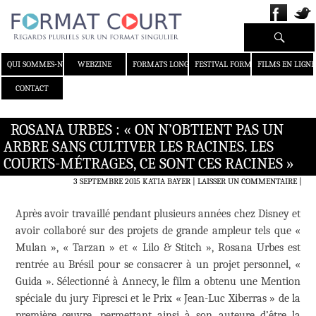
Recherche
ALLER AU CONTENU
QUI SOMMES-NOUS ?
WEBZINE
FORMATS LONGS
FESTIVAL FORMAT COURT
FILMS EN LIGNE
CONTACT
ROSANA URBES : « ON N’OBTIENT PAS UN
ARBRE SANS CULTIVER LES RACINES. LES
COURTS-MÉTRAGES, CE SONT CES RACINES »
3 SEPTEMBRE 2015
KATIA BAYER
LAISSER UN COMMENTAIRE
|
Après avoir travaillé pendant plusieurs années chez Disney et
avoir collaboré sur des projets de grande ampleur tels que «
Mulan », « Tarzan » et « Lilo & Stitch », Rosana Urbes est
rentrée au Brésil pour se consacrer à un projet personnel, «
Guida ». Sélectionné à Annecy, le film a obtenu une Mention
spéciale du jury Fipresci et le Prix « Jean-Luc Xiberras » de la
première œuvre, permettant ainsi à son auteure d’être la