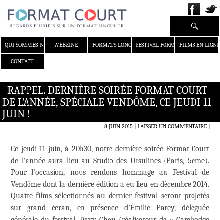
Recherche
ALLER AU CONTENU
QUI SOMMES-NOUS ?
WEBZINE
FORMATS LONGS
FESTIVAL FORMAT COURT
FILMS EN LIGNE
CONTACT
RAPPEL. DERNIÈRE SOIRÉE FORMAT COURT
DE L’ANNÉE, SPÉCIALE VENDÔME, CE JEUDI 11
JUIN !
8 JUIN 2015
LAISSER UN COMMENTAIRE
|
Ce jeudi 11 juin, à 20h30, notre dernière soirée Format Court
de l’année aura lieu au Studio des Ursulines (Paris, 5ème).
Pour l’occasion, nous rendons hommage au Festival de
Vendôme dont la dernière édition a eu lieu en décembre 2014.
Quatre films sélectionnés au dernier festival seront projetés
sur grand écran, en présence d’Émilie Parey, déléguée
générale du festival, Davy Chou (réalisateur de « Cambodge