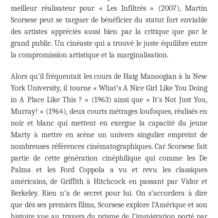
meilleur réalisateur pour « Les Infiltrés » (2007), Martin
Scorsese peut se targuer de bénéficier du statut fort enviable
des artistes appréciés aussi bien par la critique que par le
grand public. Un cinéaste qui a trouvé le juste équilibre entre
la compromission artistique et la marginalisation.
Alors qu’il fréquentait les cours de Haig Manoogian à la New
York University, il tourne « What’s A Nice Girl Like You Doing
in A Place Like This ? » (1963) ainsi que « It’s Not Just You,
Murray! » (1964), deux courts métrages loufoques, réalisés en
noir et blanc qui mettent en exergue la capacité du jeune
Marty à mettre en scène un univers singulier empreint de
nombreuses références cinématographiques. Car Scorsese fait
partie de cette génération cinéphilique qui comme les De
Palma et les Ford Coppola a vu et revu les classiques
américains, de Griffith à Hitchcock en passant par Vidor et
Berkeley. Rien n’a de secret pour lui. On s’accordera à dire
que dès ses premiers films, Scorsese explore l’Amérique et son
histoire vue au travers du prisme de l’immigration porté par