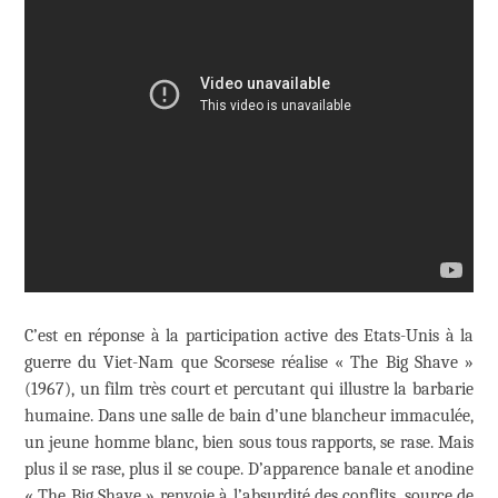
C’est en réponse à la participation active des Etats-Unis à la
guerre du Viet-Nam que Scorsese réalise « The Big Shave »
(1967), un film très court et percutant qui illustre la barbarie
humaine. Dans une salle de bain d’une blancheur immaculée,
un jeune homme blanc, bien sous tous rapports, se rase. Mais
plus il se rase, plus il se coupe. D’apparence banale et anodine
« The Big Shave » renvoie à l’absurdité des conflits, source de