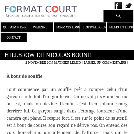
Recherche
ALLER AU CONTENU
QUI SOMMES-NOUS ?
WEBZINE
FORMATS LONGS
FESTIVAL FORMAT COURT
FILMS EN LIGNE
CONTACT
HILLBROW DE NICOLAS BOONE
2 NOVEMBRE 2014
MATHIEU LERICQ
LAISSER UN COMMENTAIRE
|
À bout de souffle
Tout commence par un souffle prêt à rompre, celui d’un
garçon sur le toit d’un gratte-ciel. On ne sait pas vraiment où
on est, mais on devine bientôt, c’est bien Johannesburg
derrière lui. Ce garçon surgit dans l’étrange lourdeur d’une
caméra qui plane. Il respire fort, il est sur le point de sauter, il
est à bout de course, son regard ne dérive pas. On entend des
voix hors-champ qui attendent de l’attraper, mais qui le