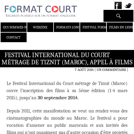
Recherche
ALLER AU CONTENU
QUI SOMMES-NOUS ?
WEBZINE
FORMATS LONGS
FESTIVAL FORMAT COURT
FILMS EN LIGNE
CONTACT
FESTIVAL INTERNATIONAL DU COURT
MÉTRAGE DE TIZNIT (MAROC), APPEL À FILMS
7 AOÛT 2014
UN COMMENTAIRE
|
Le Festival International du Court métrage de Tiznit (Maroc)
ouvre l’inscription des films à sa 5ème édition (1-4 mars
2015), jusqu’au
30 septembre 2014
.
Depuis 2011, cette manifestation se veut un rendez-vous des
cinématographies du monde au Maroc. Le festival a pour
vocation d’amener au public marocain et aux invités des
films qui n’ont quasiment pas d’autre occasion d’être projetés