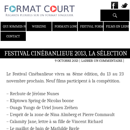
Recherche
ALLER AU CONTENU
QUI SOMMES-NOUS ?
WEBZINE
FORMATS LONGS
FESTIVAL FORMAT COURT
FILMS EN LIGNE
CONTACT
FESTIVAL CINÉBANLIEUE 2013, LA SÉLECTION
9 OCTOBRE 2013
LAISSER UN COMMENTAIRE
|
Le Festival Cinébanlieue vivra sa 8ème édition, du 13 au 23
novembre prochain. Neuf films participent à la compétition.
– Rechute de Jérôme Nunes
– Kliptown Spring de Nicolas boone
– Ouaga Yungo de Uriel Jouen Zréhen
– L’esprit de la zone de Nina Almberg et Pierre Commault
– Calamity Jane, lettre à sa fille de Vincent Richard
– Le maillot de bain de Mathilde Bayle