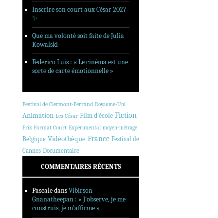
Inscrire son court aux César 2027
✨
Que ma volonté soit faite de Julia
Kowalski
Federico Luis : « Le cinéma est une
sorte de carte émotionnelle »
Festival de Clermont-Ferrand
Royaume-Uni
Animation
Fiction
Film d'école
Les César
Prix Format Court
Expérimental
moyen-métrage
France
Vidéothèque
Belgique
Festival de
Cannes
Documentaire
COMMENTAIRES RÉCENTS
Pascale
dans
Vibirson
Gnanatheepan : « J’observe, je me
construis, je m’affirme »