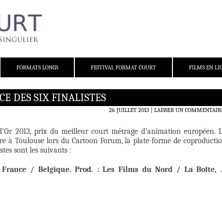
FORMATS LONGS
FESTIVAL FORMAT COURT
FILMS EN LI
CE DES SIX FINALISTES
26 JUILLET 2013
LAISSER UN COMMENTAIR
 d’Or 2013, prix du meilleur court métrage d’animation européen. 
bre à Toulouse lors du Cartoon Forum, la plate-forme de coproducti
stes sont les suivants :
 France / Belgique. Prod. : Les Films du Nord / La Boîte,