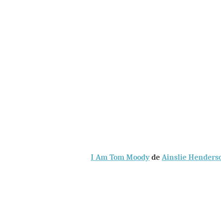
I Am Tom Moody
de
Ainslie Henders