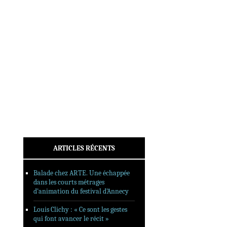
INTERVIEWS
REPORTAGES
SORTIES DVD
FORMATS LONGS
FESTIVAL FORMAT COURT
FILMS EN LIGNE
CONTACT
ARTICLES RÉCENTS
Balade chez ARTE. Une échappée
dans les courts métrages
d’animation du festival d’Annecy
Louis Clichy : « Ce sont les gestes
qui font avancer le récit »