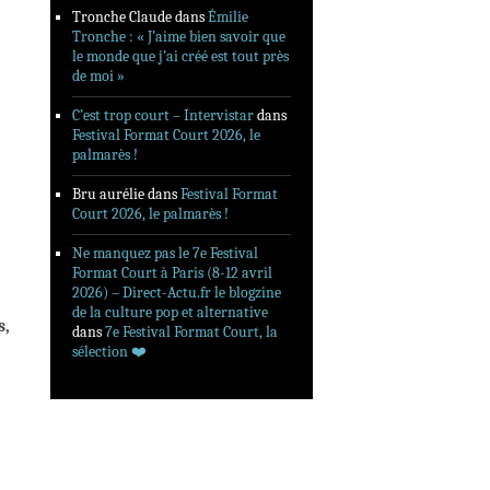
Tronche Claude
dans
Émilie
Tronche : « J’aime bien savoir que
le monde que j’ai créé est tout près
de moi »
C’est trop court – Intervistar
dans
Festival Format Court 2026, le
palmarès !
Bru aurélie
dans
Festival Format
Court 2026, le palmarès !
Ne manquez pas le 7e Festival
Format Court à Paris (8-12 avril
2026) – Direct-Actu.fr le blogzine
de la culture pop et alternative
s,
dans
7e Festival Format Court, la
sélection ❤️‍