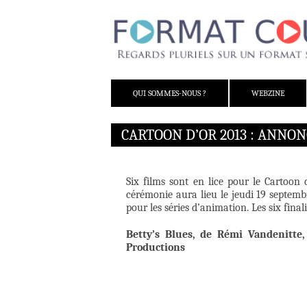
ALLER AU CONTENU
QUI SOMMES-NOUS ?
WEBZINE
CARTOON D’OR 2013 : ANNON
Six films sont en lice pour le Cartoon
cérémonie aura lieu le jeudi 19 septem
pour les séries d’animation. Les six finali
Betty’s Blues, de Rémi Vandenitte,
Productions