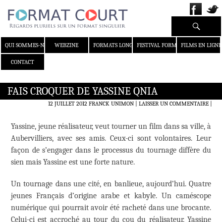
Recherche
ALLER AU CONTENU
QUI SOMMES-NOUS ?
WEBZINE
FORMATS LONGS
FESTIVAL FORMAT COURT
FILMS EN LIGNE
CONTACT
FAIS CROQUER DE YASSINE QNIA
12 JUILLET 2012
FRANCK UNIMON
LAISSER UN COMMENTAIRE
|
Yassine, jeune réalisateur, veut tourner un film dans sa ville, à
Aubervilliers, avec ses amis. Ceux-ci sont volontaires. Leur
façon de s’engager dans le processus du tournage diffère du
sien mais Yassine est une forte nature.
Un tournage dans une cité, en banlieue, aujourd’hui. Quatre
jeunes Français d’origine arabe et kabyle. Un caméscope
numérique qui pourrait avoir été racheté dans une brocante.
Celui-ci est accroché au tour du cou du réalisateur, Yassine