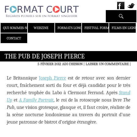
Recherche
ALLER AU CONTENU
QUI SOMMES-NOUS ?
WEBZINE
FORMATS LONGS
FESTIVAL FORMAT COURT
FILMS EN LIGNE
CONTACT
THE PUB DE JOSEPH PIERCE
5 FÉVRIER 2012
ADI CHESSON
LAISSER UN COMMENTAIRE
|
Le Britannique
Joseph Pierce
est de retour avec son dernier
court, fraîchement sorti du four et déjà candidat pour le très
recherché trophée du Labo à Clermont Ferrand. Après
Stand
Up
et
A Family Portrait
, le roi de la rotoscopie nous livre
The
Pub
, une vision grotesque, glauque et, il faut croire, réaliste de
la scène nocturne londonienne au travers du portrait d’une
jeune patronne de bistrot d’origine étrangère.