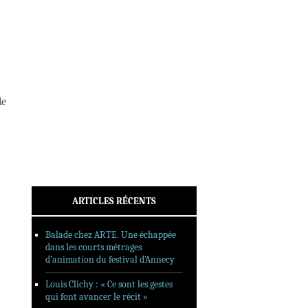
INTERVIEWS
REPORTAGES
SORTIES DVD
FORMATS LONGS
FESTIVAL FORMAT COURT
le
FILMS EN LIGNE
CONTACT
ARTICLES RÉCENTS
Balade chez ARTE. Une échappée
dans les courts métrages
d’animation du festival d’Annecy
Louis Clichy : « Ce sont les gestes
qui font avancer le récit »