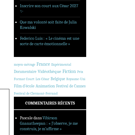
Inscrire son court aux César 2027
✨
Que ma volonté soit faite de Julia
Kowalski
Federico Luis : « Le cinéma est une
sorte de carte émotionnelle »
France
Expérimental
moyen-métrage
Fiction
Vidéothèque
Documentaire
Prix
Belgique
Format Court
Les César
Royaume-Uni
Animation
Film d'école
Festival de Cannes
Festival de Clermont-Ferrand
COMMENTAIRES RÉCENTS
Pascale
dans
Vibirson
Gnanatheepan : « J’observe, je me
construis, je m’affirme »