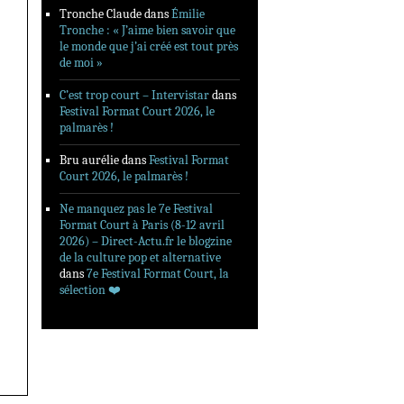
Tronche Claude
dans
Émilie
Tronche : « J’aime bien savoir que
le monde que j’ai créé est tout près
de moi »
C’est trop court – Intervistar
dans
Festival Format Court 2026, le
palmarès !
Bru aurélie
dans
Festival Format
Court 2026, le palmarès !
Ne manquez pas le 7e Festival
Format Court à Paris (8-12 avril
2026) – Direct-Actu.fr le blogzine
de la culture pop et alternative
dans
7e Festival Format Court, la
sélection ❤️‍