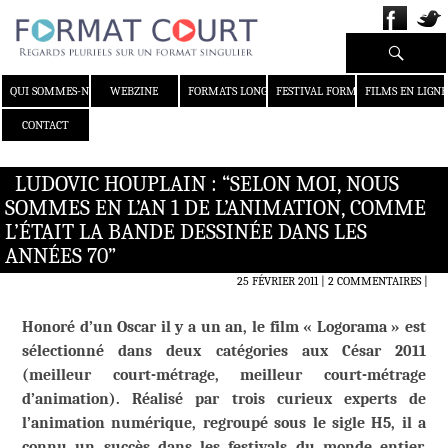
Recherche
ALLER AU CONTENU
QUI SOMMES-NOUS ?
WEBZINE
FORMATS LONGS
FESTIVAL FORMAT COURT
FILMS EN LIGNE
CONTACT
LUDOVIC HOUPLAIN : “SELON MOI, NOUS
SOMMES EN L’AN 1 DE L’ANIMATION, COMME
L’ÉTAIT LA BANDE DESSINÉE DANS LES
ANNÉES 70”
25 FÉVRIER 2011
2 COMMENTAIRES
|
Honoré d’un Oscar il y a un an, le film « Logorama » est
sélectionné dans deux catégories aux César 2011
(meilleur court-métrage, meilleur court-métrage
d’animation). Réalisé par trois curieux experts de
l’animation numérique, regroupé sous le sigle H5, il a
connu un succès dans les festivals du monde entier.