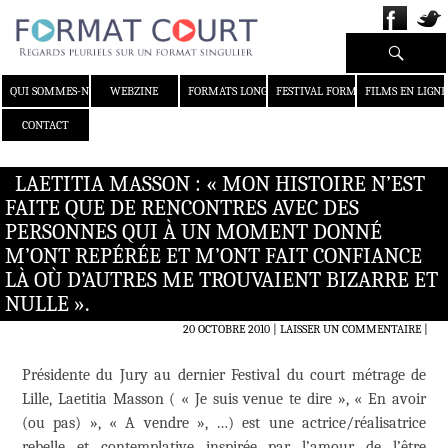
Recherche
ALLER AU CONTENU
QUI SOMMES-NOUS ?
WEBZINE
FORMATS LONGS
FESTIVAL FORMAT COURT
FILMS EN LIGNE
CONTACT
LAETITIA MASSON : « MON HISTOIRE N’EST
FAITE QUE DE RENCONTRES AVEC DES
PERSONNES QUI À UN MOMENT DONNÉ
M’ONT REPÉRÉE ET M’ONT FAIT CONFIANCE
LÀ OÙ D’AUTRES ME TROUVAIENT BIZARRE ET
NULLE ».
20 OCTOBRE 2010
LAISSER UN COMMENTAIRE
|
Présidente du Jury au dernier Festival du court métrage de
Lille, Laetitia Masson ( « Je suis venue te dire », « En avoir
(ou pas) », « A vendre », …) est une actrice/réalisatrice
rebelle et contemplative inspirée par l’amour de l’être