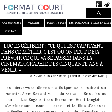
Recherche
ALLER AU CONTENU
QUI SOMMES-NOUS ?
WEBZINE
FORMATS LONGS
FESTIVAL FORMAT COURT
FILMS EN LIGNE
CONTACT
LUC ENGÉLIBERT : “CE QUI EST CAPTIVANT
DANS CE MÉTIER, C’EST QU’ON PEUT DÉJÀ
PRÉVOIR CE QUI VA SE PASSER DANS LA
CINÉMATOGRAPHIE DES CINQUANTE ANS À
VENIR. »
10 JANVIER 2010
KATIA BAYER
LAISSER UN COMMENTAIRE
|
Les interviews de directeurs artistiques se poursuivent sur
Format C. Après Bernard Boulad du Festival de Brest, c’est au
tour de Luc Engélibert des Rencontres Henri Langlois de
s’exprimer sur le court en général, et les films d’écoles en
particulier. Entretien-brasserie, Place du Trocadéro, en