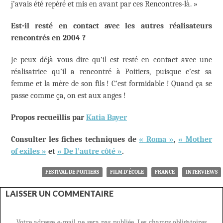
j’avais été repéré et mis en avant par ces Rencontres-là. »
Est-il resté en contact avec les autres réalisateurs
rencontrés en 2004 ?
Je peux déjà vous dire qu’il est resté en contact avec une
réalisatrice qu’il a rencontré à Poitiers, puisque c’est sa
femme et la mère de son fils ! C’est formidable ! Quand ça se
passe comme ça, on est aux anges !
Propos recueillis par
Katia Bayer
Consulter les fiches techniques de
« Roma »
,
« Mother
of exiles »
et
« De l’autre côté »
.
FESTIVAL DE POITIERS
FILM D'ÉCOLE
FRANCE
INTERVIEWS
LAISSER UN COMMENTAIRE
Votre adresse e-mail ne sera pas publiée.
Les champs obligatoires