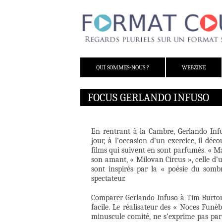
ALLER AU CONTENU
QUI SOMMES-NOUS ?
WEBZINE
FOCUS GERLANDO INFUSO
En rentrant à la Cambre, Gerlando Infu
jour, à l’occasion d’un exercice, il déc
films qui suivent en sont parfumés. « Mar
son amant, « Milovan Circus », celle d
sont inspirés par la « poésie du sombr
spectateur.
Comparer Gerlando Infuso à Tim Burton, 
facile. Le réalisateur des « Noces Funè
minuscule comité, ne s’exprime pas par