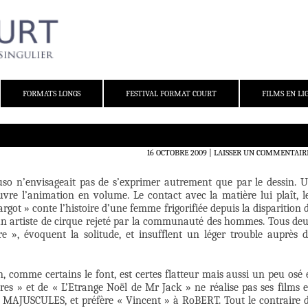
FORMATS LONGS
FESTIVAL FORMAT COURT
FILMS EN LI
16 OCTOBRE 2009
LAISSER UN COMMENTAIR
so n’envisageait pas de s’exprimer autrement que par le dessin. 
ouvre l’animation en volume. Le contact avec la matière lui plaît, l
got » conte l’histoire d’une femme frigorifiée depuis la disparition 
’un artiste de cirque rejeté par la communauté des hommes. Tous de
e », évoquent la solitude, et insufflent un léger trouble auprès 
comme certains le font, est certes flatteur mais aussi un peu osé 
bres » et de « L’Etrange Noël de Mr Jack » ne réalise pas ses films 
 MAJUSCULES, et préfère « Vincent » à RoBERT. Tout le contraire 