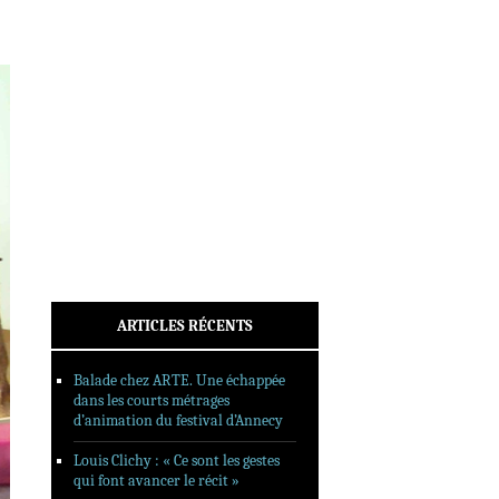
INTERVIEWS
REPORTAGES
SORTIES DVD
FORMATS LONGS
FESTIVAL FORMAT COURT
FILMS EN LIGNE
CONTACT
ARTICLES RÉCENTS
Balade chez ARTE. Une échappée
dans les courts métrages
d’animation du festival d’Annecy
Louis Clichy : « Ce sont les gestes
qui font avancer le récit »