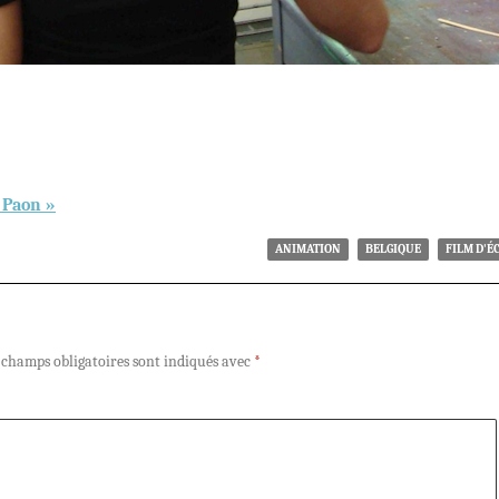
u Paon »
ANIMATION
BELGIQUE
FILM D'É
 champs obligatoires sont indiqués avec
*