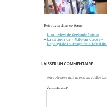
Retrouvez dans ce Focus :
–
L’interview de Gerlando Infuso
–
La critique de
« Milovan Circus »
–
L’aperçu de tournage de
«
L’Oeil d
LAISSER UN COMMENTAIRE
Votre adresse e-mail ne sera pas publiée.
Les
Commentaire