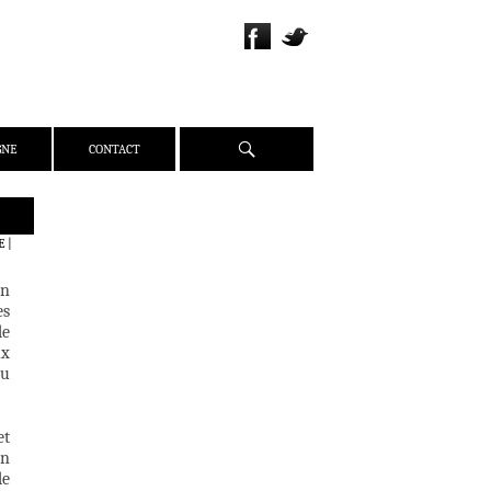
Recherche
GNE
CONTACT
QUI SOMMES-NOUS ?
E
|
PRÉSENTATION
Un
ÉQUIPE
es
PRESSE
de
ux
PARTENAIRES
du
WEBZINE
ACTUALITÉS
et
CRITIQUES
en
de
DOSSIERS