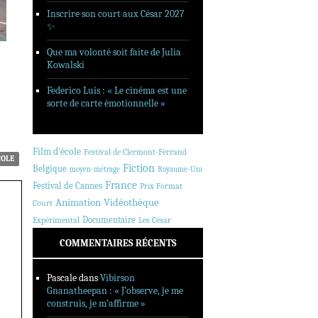
Inscrire son court aux César 2027
✨
Que ma volonté soit faite de Julia
Kowalski
Federico Luis : « Le cinéma est une
sorte de carte émotionnelle »
Film d'école
Festival de Clermont-Ferrand
COLE
Fiction
Belgique
moyen-métrage
Royaume-Uni
France
Festival de Cannes
Prix Format
Animation
Vidéothèque
Court
Documentaire
Expérimental
Les César
COMMENTAIRES RÉCENTS
Pascale
dans
Vibirson
Gnanatheepan : « J’observe, je me
construis, je m’affirme »