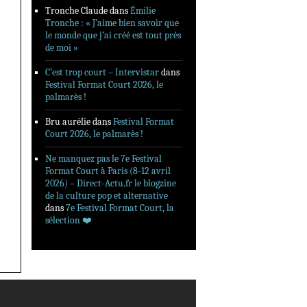
Tronche Claude
dans
Émilie
Tronche : « J’aime bien savoir que
le monde que j’ai créé est tout près
de moi »
C’est trop court – Intervistar
dans
Festival Format Court 2026, le
palmarès !
Bru aurélie
dans
Festival Format
Court 2026, le palmarès !
Ne manquez pas le 7e Festival
Format Court à Paris (8-12 avril
2026) – Direct-Actu.fr le blogzine
de la culture pop et alternative
dans
7e Festival Format Court, la
sélection ❤️‍