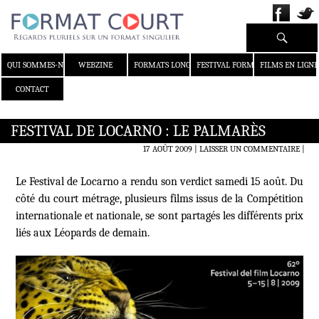
Recherche
ALLER AU CONTENU
QUI SOMMES-NOUS ?
WEBZINE
FORMATS LONGS
FESTIVAL FORMAT COURT
FILMS EN LIGNE
CONTACT
FESTIVAL DE LOCARNO : LE PALMARÈS
17 AOÛT 2009
LAISSER UN COMMENTAIRE
|
Le Festival de Locarno a rendu son verdict samedi 15 août. Du
côté du court métrage, plusieurs films issus de la Compétition
internationale et nationale, se sont partagés les différents prix
liés aux
Léopards de demain.