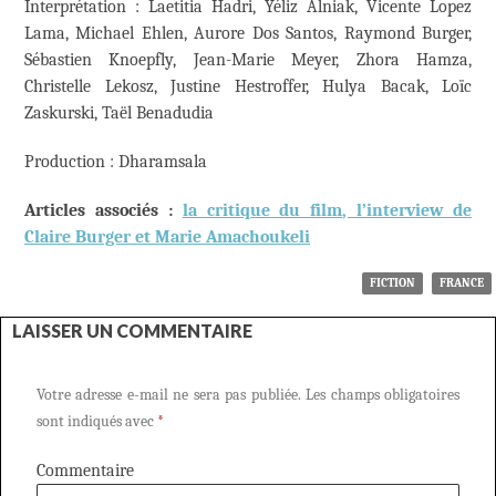
Interprétation : Laetitia Hadri, Yéliz Alniak, Vicente Lopez
Lama, Michael Ehlen, Aurore Dos Santos, Raymond Burger,
Sébastien Knoepfly, Jean-Marie Meyer, Zhora Hamza,
Christelle Lekosz, Justine Hestroffer, Hulya Bacak, Loïc
Zaskurski, Taël Benadudia
Production : Dharamsala
Articles associés :
la critique du film
, l’interview de
Claire Burger et Marie Amachoukeli
FICTION
FRANCE
LAISSER UN COMMENTAIRE
Votre adresse e-mail ne sera pas publiée.
Les champs obligatoires
sont indiqués avec
*
Commentaire