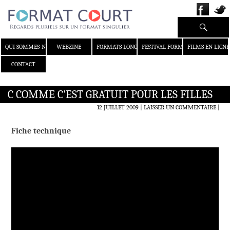
Recherche
ALLER AU CONTENU
QUI SOMMES-NOUS ?
WEBZINE
FORMATS LONGS
FESTIVAL FORMAT COURT
FILMS EN LIGNE
CONTACT
C COMME C’EST GRATUIT POUR LES FILLES
12 JUILLET 2009
LAISSER UN COMMENTAIRE
|
Fiche technique