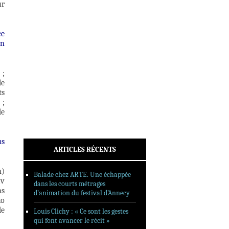
ur
INTERVIEWS
REPORTAGES
ce
SORTIES DVD
en
FORMATS LONGS
FESTIVAL FORMAT COURT
 ;
le
FILMS EN LIGNE
ts
 ;
CONTACT
de
us
ARTICLES RÉCENTS
n)
Balade chez ARTE. Une échappée
av
dans les courts métrages
ns
d’animation du festival d’Annecy
ko
de
Louis Clichy : « Ce sont les gestes
qui font avancer le récit »