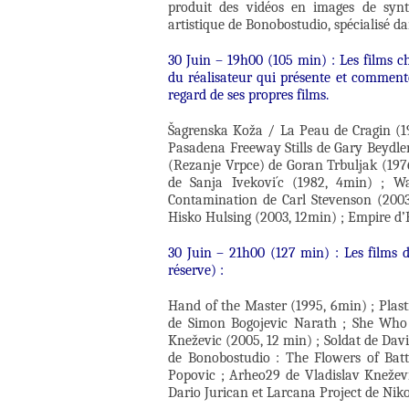
produit des vidéos en images de synth
artistique de Bonobostudio, spécialisé d
30 Juin – 19h00 (105 min) : Les films c
du réalisateur qui présente et comment
regard de ses propres films.
Šagrenska Koža / La Peau de Cragin (196
Pasadena Freeway Stills de Gary Beydler
(Rezanje Vrpce) de Goran Trbuljak (1976
de Sanja Ivekovi´c (1982, 4min) ; W
Contamination de Carl Stevenson (2003
Hisko Hulsing (2003, 12min) ; Empire d’
30 Juin – 21h00 (127 min) : Les films 
réserve) :
Hand of the Master (1995, 6min) ; Plas
de Simon Bogojevic Narath ; She Who 
Kneževic (2005, 12 min) ; Soldat de Dav
de Bonobostudio : The Flowers of Bat
Popovic ; Arheo29 de Vladislav Kneževi
Dario Jurican et Larcana Project de Niko