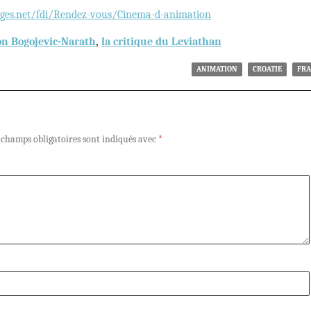
es.net/fdi/Rendez-vous/Cinema-d-animation
on Bogojevic-Narath
,
la critique du Leviathan
ANIMATION
CROATIE
FRA
 champs obligatoires sont indiqués avec
*