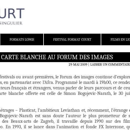
FORMATS LONGS
FESTIVAL FORMAT COURT
FILMS EN LI
: CARTE BLANCHE AU FORUM DES IMAGES
29 MAI 2009
LAISSER UN COMMENTAIR
festivals ou avant-premières, le Forum des images continue d’explor
s, en partenariat avec l’Afca. Programmé le mardi à 19h00, ce rende
teurs français et étrangers, venus parler de leurs parcours et de ce
arte blanche offerte est celle de Simon Bogojevic-Narath, le 30 ju
trages – Plasticat, l’ambitieux Leviathan et, récemment, l’étrange 
Bogojevic-Narath est sans doute l’auteur le plus prometteur de 
 des Beaux-arts de Zagreb, il travaille depuis 1990 sur des fil
éo. En 1993, il se lance dans l’animation et fonde FX Interzone, q