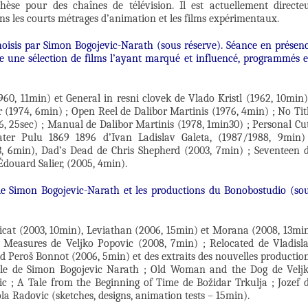
èse pour des chaînes de télévision. Il est actuellement directe
ans les courts métrages d’animation et les films expérimentaux.
hoisis par Simon Bogojevic-Narath (sous réserve). Séance en présen
e une sélection de films l’ayant marqué et influencé, programmés 
0, 11min) et General in resni clovek de Vlado Kristl (1962, 10min)
 (1974, 6min) ; Open Reel de Dalibor Martinis (1976, 4min) ; No Tit
, 25sec) ; Manual de Dalibor Martinis (1978, 1min30) ; Personal Cu
ater Pulu 1869 1896 d’Ivan Ladislav Galeta, (1987/1988, 9min)
, 6min), Dad’s Dead de Chris Shepherd (2003, 7min) ; Seventeen 
Édouard Salier, (2005, 4min).
de Simon Bogojevic-Narath et les productions du Bonobostudio (so
ticat (2003, 10min), Leviathan (2006, 15min) et Morana (2008, 13mi
Measures de Veljko Popovic (2008, 7min) ; Relocated de Vladisl
id Peroš Bonnot (2006, 5min) et des extraits des nouvelles productio
tle de Simon Bogojevic Narath ; Old Woman and the Dog de Velj
c ; A Tale from the Beginning of Time de Božidar Trkulja ; Jozef 
la Radovic (sketches, designs, animation tests – 15min).