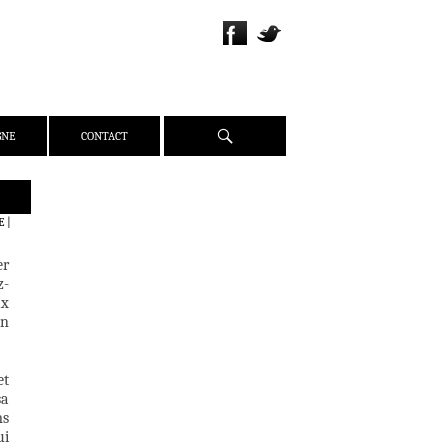
Recherche
GNE
CONTACT
QUI SOMMES-NOUS ?
E
|
PRÉSENTATION
er
ÉQUIPE
z-
PRESSE
ux
in
PARTENAIRES
WEBZINE
et
ACTUALITÉS
sa
CRITIQUES
ms
ui
DOSSIERS