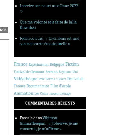
Inscrire son court aux César 2027
✨
Que ma volonté soit faite de Julia
Kowalski
NCE
Federico Luis : « Le cinéma est une
sorte de carte émotionnelle »
France
Fiction
Belgique
Expérimental
Festival de Clermont-Ferrand
Royaume-Uni
Vidéothèque
Festival de
Prix Format Court
Cannes
Documentaire
Film d'école
Animation
Les César
moyen-métrage
COMMENTAIRES RÉCENTS
Pascale
dans
Vibirson
Gnanatheepan : « J’observe, je me
construis, je m’affirme »