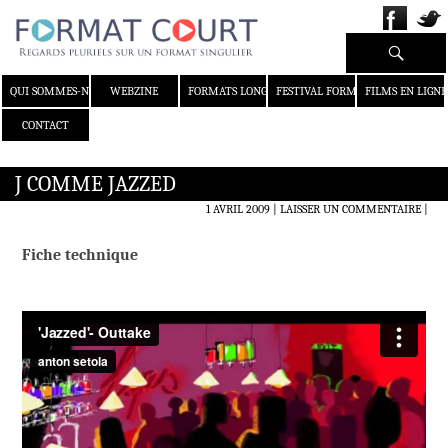
Recherche
ALLER AU CONTENU
QUI SOMMES-NOUS ?
WEBZINE
FORMATS LONGS
FESTIVAL FORMAT COURT
FILMS EN LIGNE
CONTACT
J COMME JAZZED
1 AVRIL 2009
LAISSER UN COMMENTAIRE
|
Fiche technique