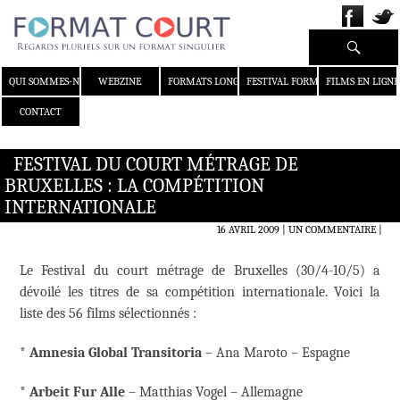
Recherche
ALLER AU CONTENU
QUI SOMMES-NOUS ?
WEBZINE
FORMATS LONGS
FESTIVAL FORMAT COURT
FILMS EN LIGNE
CONTACT
FESTIVAL DU COURT MÉTRAGE DE
BRUXELLES : LA COMPÉTITION
INTERNATIONALE
16 AVRIL 2009
UN COMMENTAIRE
|
Le Festival du court métrage de Bruxelles (30/4-10/5) a
dévoilé les titres de sa compétition internationale. Voici la
liste des 56 films sélectionnés :
*
Amnesia Global Transitoria
– Ana Maroto – Espagne
*
Arbeit Fur Alle
– Matthias Vogel – Allemagne