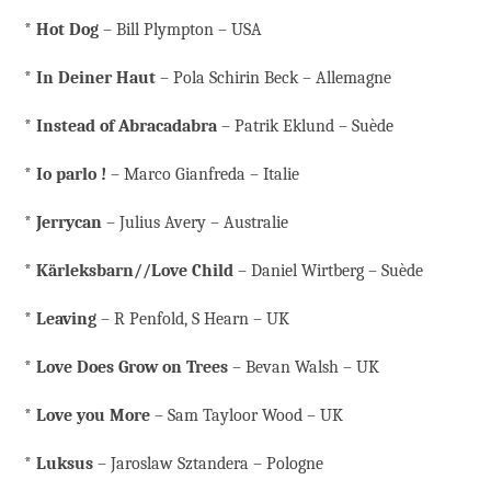
*
Hot Dog
– Bill Plympton – USA
*
In Deiner Haut
– Pola Schirin Beck – Allemagne
*
Instead of Abracadabra
– Patrik Eklund – Suède
*
Io parlo !
– Marco Gianfreda – Italie
*
Jerrycan
– Julius Avery – Australie
*
Kärleksbarn//Love Child
– Daniel Wirtberg – Suède
*
Leaving
– R Penfold, S Hearn – UK
*
Love Does Grow on Trees
– Bevan Walsh – UK
*
Love you More
– Sam Tayloor Wood – UK
*
Luksus
– Jaroslaw Sztandera – Pologne