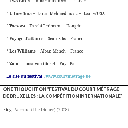
*
Two Birds
– Rúnar Rúnarsson – Islande
*
U Ime Sina
– Harun Mehmedinovic – Bosnie/USA
*
Vacsora
– Karchi Perlmann – Hongrie
*
Voyage d’affaires
– Sean Ellis – France
*
Les Williams
– Alban Mench – France
*
Zand
– Joost Van Ginkel – Pays-Bas
Le site du festival :
www.courtmetrage.be
ONE THOUGHT ON “FESTIVAL DU COURT MÉTRAGE
DE BRUXELLES : LA COMPÉTITION INTERNATIONALE”
Ping :
Vacsora (The Dinner) (2008)