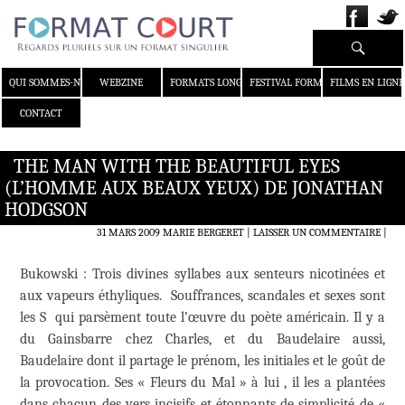
Recherche
ALLER AU CONTENU
QUI SOMMES-NOUS ?
WEBZINE
FORMATS LONGS
FESTIVAL FORMAT COURT
FILMS EN LIGNE
CONTACT
THE MAN WITH THE BEAUTIFUL EYES
(L’HOMME AUX BEAUX YEUX) DE JONATHAN
HODGSON
31 MARS 2009
MARIE BERGERET
LAISSER UN COMMENTAIRE
|
Bukowski : Trois divines syllabes aux senteurs nicotinées et
aux vapeurs éthyliques. Souffrances, scandales et sexes sont
les S qui parsèment toute l’œuvre du poète américain. Il y a
du Gainsbarre chez Charles, et du Baudelaire aussi,
Baudelaire dont il partage le prénom, les initiales et le goût de
la provocation. Ses « Fleurs du Mal » à lui , il les a plantées
dans chacun des vers incisifs et étonnants de simplicité de «