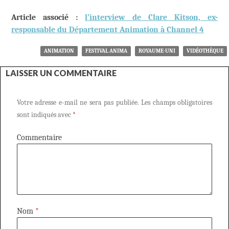
Article associé :
l’interview de Clare Kitson, ex-
responsable du Département Animation à Channel 4
ANIMATION
FESTIVAL ANIMA
ROYAUME-UNI
VIDÉOTHÈQUE
LAISSER UN COMMENTAIRE
Votre adresse e-mail ne sera pas publiée.
Les champs obligatoires
sont indiqués avec
*
Commentaire
Nom
*