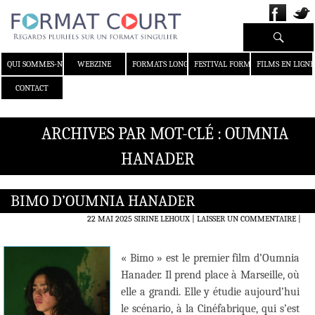
Recherche
ALLER AU CONTENU
QUI SOMMES-NOUS ?
WEBZINE
FORMATS LONGS
FESTIVAL FORMAT COURT
FILMS EN LIGNE
CONTACT
ARCHIVES PAR MOT-CLÉ : OUMNIA
HANADER
BIMO D’OUMNIA HANADER
22 MAI 2025
SIRINE LEHOUX
LAISSER UN COMMENTAIRE
|
« Bimo » est le premier film d’Oumnia
Hanader. Il prend place à Marseille, où
elle a grandi. Elle y étudie aujourd’hui
le scénario, à la Cinéfabrique, qui s’est