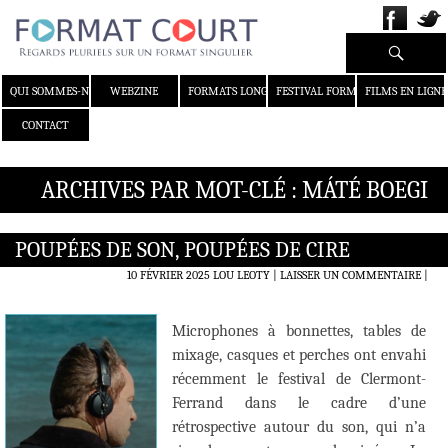
Recherche
ALLER AU CONTENU
QUI SOMMES-NOUS ?
WEBZINE
FORMATS LONGS
FESTIVAL FORMAT COURT
FILMS EN LIGNE
CONTACT
ARCHIVES PAR MOT-CLÉ : MÁTÉ BOEGI
POUPÉES DE SON, POUPÉES DE CIRE
10 FÉVRIER 2025
LOU LEOTY
LAISSER UN COMMENTAIRE
|
Microphones à bonnettes, tables de
mixage, casques et perches ont envahi
récemment le festival de Clermont-
Ferrand dans le cadre d’une
rétrospective autour du son, qui n’a