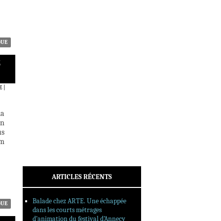
ACTUALITÉS
CRITIQUES
DOSSIERS
INTERVIEWS
QUE
REPORTAGES
S
SORTIES DVD
FORMATS LONGS
E
|
FESTIVAL FORMAT COURT
la
FILMS EN LIGNE
on
us
CONTACT
lm
ARTICLES RÉCENTS
Balade chez ARTE. Une échappée
QUE
dans les courts métrages
d’animation du festival d’Annecy