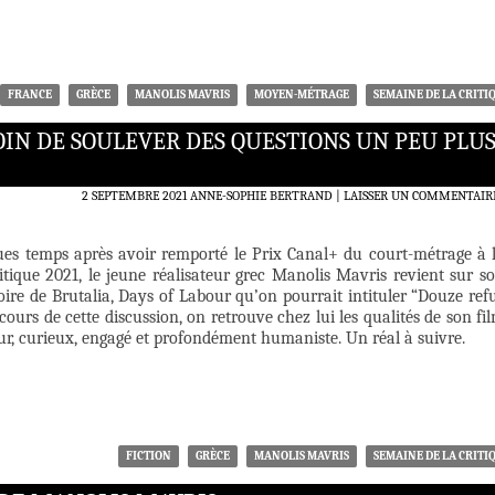
FRANCE
GRÈCE
MANOLIS MAVRIS
MOYEN-MÉTRAGE
SEMAINE DE LA CRITI
SOIN DE SOULEVER DES QUESTIONS UN PEU PLU
2 SEPTEMBRE 2021
ANNE-SOPHIE BERTRAND
LAISSER UN COMMENTAIR
es temps après avoir remporté le Prix Canal+ du court-métrage à 
itique 2021, le jeune réalisateur grec Manolis Mavris revient sur s
toire de Brutalia, Days of Labour qu’on pourrait intituler “Douze ref
cours de cette discussion, on retrouve chez lui les qualités de son fi
eur, curieux, engagé et profondément humaniste. Un réal à suivre.
FICTION
GRÈCE
MANOLIS MAVRIS
SEMAINE DE LA CRITI