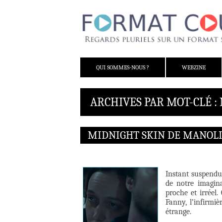
ALLER AU CONTENU
QUI SOMMES-NOUS ?
WEBZINE
ARCHIVES PAR MOT-CLÉ :
MIDNIGHT SKIN DE MANOLI
Instant suspendu
de notre imagina
proche et irréel.
Fanny, l’infirmiè
étrange.