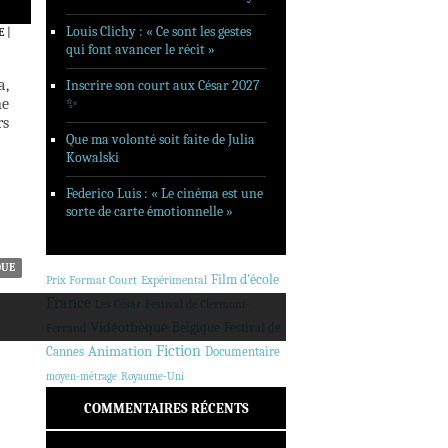
Louis Clichy : « Ce sont les gestes
E
|
qui font avancer le récit »
a,
Inscrire son court aux César 2027
ne
✨
rs
Que ma volonté soit faite de Julia
Kowalski
Federico Luis : « Le cinéma est une
sorte de carte émotionnelle »
QUE
Film d'école
Prix Format Court
Expérimental
France
Les César
Festival de Clermont-
Vidéothèque
Belgique
Festival de
Ferrand
Animation
Fiction
Cannes
Documentaire
moyen-métrage
Royaume-Uni
COMMENTAIRES RÉCENTS