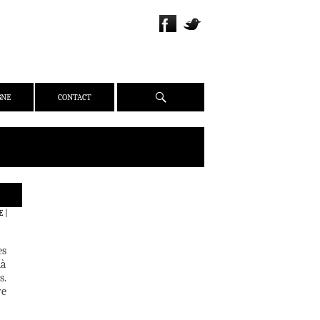
Recherche
GNE
CONTACT
QUI SOMMES-NOUS ?
E
|
PRÉSENTATION
ÉQUIPE
es
PRESSE
là
s.
PARTENAIRES
ve
WEBZINE