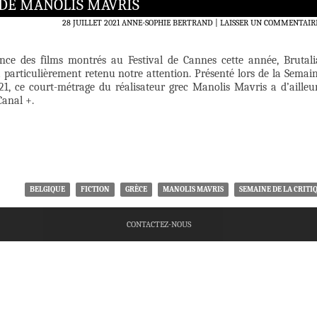
 DE MANOLIS MAVRIS
28 JUILLET 2021
ANNE-SOPHIE BERTRAND
LAISSER UN COMMENTAIR
ence des films montrés au Festival de Cannes cette année, Brutali
 particulièrement retenu notre attention. Présenté lors de la Semai
021, ce court-métrage du réalisateur grec Manolis Mavris a d’ailleu
Canal +.
BELGIQUE
FICTION
GRÈCE
MANOLIS MAVRIS
SEMAINE DE LA CRITI
CONTACTEZ-NOUS