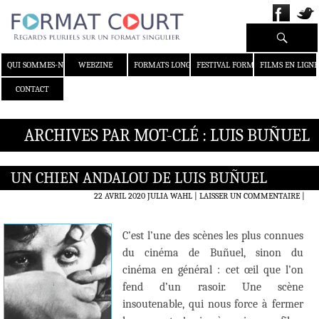
Recherche
ALLER AU CONTENU
QUI SOMMES-NOUS ?
WEBZINE
FORMATS LONGS
FESTIVAL FORMAT COURT
FILMS EN LIGNE
CONTACT
ARCHIVES PAR MOT-CLÉ : LUIS BUÑUEL
UN CHIEN ANDALOU DE LUIS BUÑUEL
22 AVRIL 2020
JULIA WAHL
LAISSER UN COMMENTAIRE
|
C’est l’une des scènes les plus connues
du cinéma de Buñuel, sinon du
cinéma en général : cet œil que l’on
fend d’un rasoir. Une scène
insoutenable, qui nous force à fermer