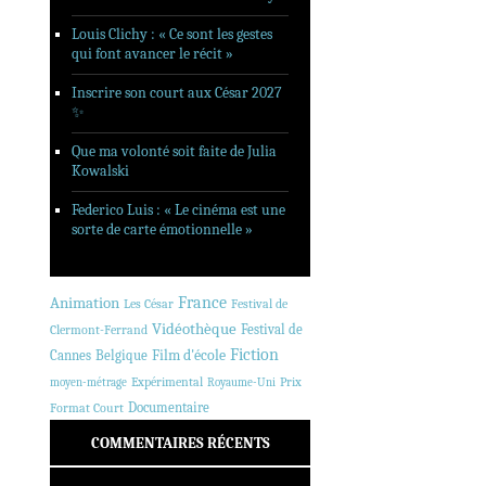
Louis Clichy : « Ce sont les gestes
qui font avancer le récit »
Inscrire son court aux César 2027
✨
Que ma volonté soit faite de Julia
Kowalski
Federico Luis : « Le cinéma est une
sorte de carte émotionnelle »
Animation
France
Les César
Festival de
Vidéothèque
Festival de
Clermont-Ferrand
Fiction
Cannes
Belgique
Film d'école
Expérimental
Prix
moyen-métrage
Royaume-Uni
Documentaire
Format Court
COMMENTAIRES RÉCENTS