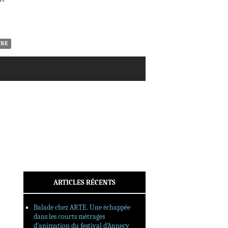
ACTUALITÉS
CRITIQUES
DOSSIERS
INTERVIEWS
INE
REPORTAGES
SORTIES DVD
FORMATS LONGS
FESTIVAL FORMAT COURT
FILMS EN LIGNE
CONTACT
ARTICLES RÉCENTS
Balade chez ARTE. Une échappée
dans les courts métrages
d’animation du festival d’Annecy