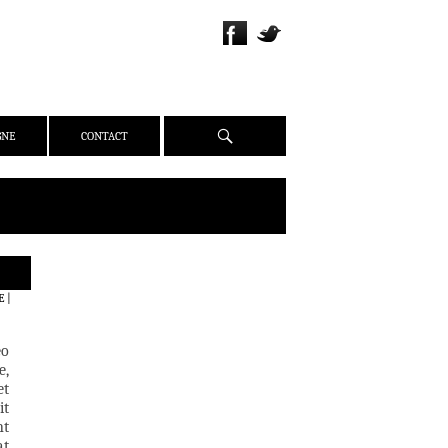
Recherche
GNE
CONTACT
QUI SOMMES-NOUS ?
E
|
PRÉSENTATION
ÉQUIPE
éo
PRESSE
e,
et
PARTENAIRES
it
WEBZINE
nt
at