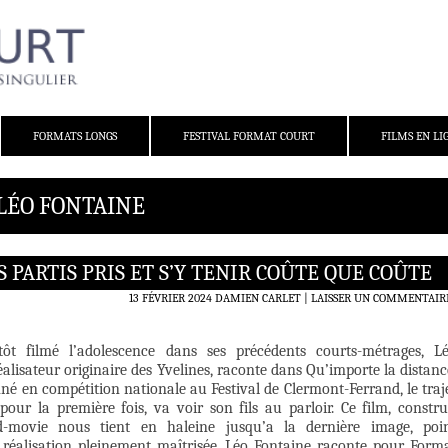
FORMATS LONGS
FESTIVAL FORMAT COURT
FILMS EN LI
 LÉO FONTAINE
 PARTIS PRIS ET S’Y TENIR COÛTE QUE COÛTE
13 FÉVRIER 2024
DAMIEN CARLET
LAISSER UN COMMENTAIR
tôt filmé l’adolescence dans ses précédents courts-métrages, L
éalisateur originaire des Yvelines, raconte dans Qu’importe la distanc
onné en compétition nationale au Festival de Clermont-Ferrand, le traj
our la première fois, va voir son fils au parloir. Ce film, constru
movie nous tient en haleine jusqu’a la dernière image, poi
réalisation pleinement maîtrisée. Léo Fontaine raconte pour Form