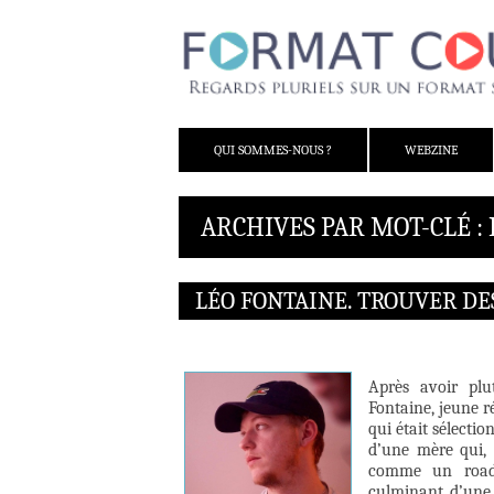
ALLER AU CONTENU
QUI SOMMES-NOUS ?
WEBZINE
ARCHIVES PAR MOT-CLÉ :
LÉO FONTAINE. TROUVER DES
Après avoir plu
Fontaine, jeune r
qui était sélecti
d’une mère qui, p
comme un road-
culminant d’une 