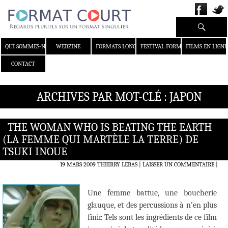
Recherche
ALLER AU CONTENU
QUI SOMMES-NOUS ?
WEBZINE
FORMATS LONGS
FESTIVAL FORMAT COURT
FILMS EN LIGNE
CONTACT
ARCHIVES PAR MOT-CLÉ : JAPON
THE WOMAN WHO IS BEATING THE EARTH
(LA FEMME QUI MARTÈLE LA TERRE) DE
TSUKI INOUE
19 MARS 2009
THIERRY LEBAS
LAISSER UN COMMENTAIRE
|
Une femme battue, une boucherie
glauque, et des percussions à n’en plus
finir. Tels sont les ingrédients de ce film