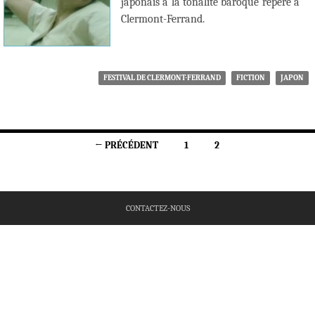
japonais à la tonalité baroque repéré à
Clermont-Ferrand.
FESTIVAL DE CLERMONT-FERRAND
FICTION
JAPON
Navigation
← PRÉCÉDENT
1
2
des
articles
CONTACTEZ-NOUS