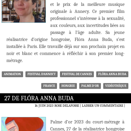
et le prix de la meilleure musique
originale à Annecy. Ce premier film
professionnel s’intéresse à la sexualité,
aux couleurs, aux incertitudes liées au
passage à l’âge adulte. Sa jeune
réalisatrice d’origine hongroise, Flóra Anna Buda, s’est
installée à Paris. Elle travaille déjà sur son prochain projet en
noir et blanc et commence à réfléchir à son premier long-
métrage.
ANIMATION
FESTIVAL D'ANNECY
FESTIVAL DE CANNES
FLÓRA ANNA BUDA
FRANCE
HONGRIE
PALME D'OR
VIDÉOTHÈQUE
27 DE FLÓRA ANNA BUDA
16 JUIN 2023
ROSE DELAFOSSE
LAISSER UN COMMENTAIRE
|
Palme d’or 2023 du court-métrage à
Cannes, 27 de la réalisatrice hongroise