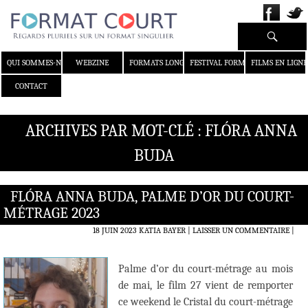
Recherche
ALLER AU CONTENU
QUI SOMMES-NOUS ?
WEBZINE
FORMATS LONGS
FESTIVAL FORMAT COURT
FILMS EN LIGNE
CONTACT
ARCHIVES PAR MOT-CLÉ : FLÓRA ANNA
BUDA
FLÓRA ANNA BUDA, PALME D’OR DU COURT-
MÉTRAGE 2023
18 JUIN 2023
KATIA BAYER
LAISSER UN COMMENTAIRE
|
Palme d’or du court-métrage au mois
de mai, le film 27 vient de remporter
ce weekend le Cristal du court-métrage