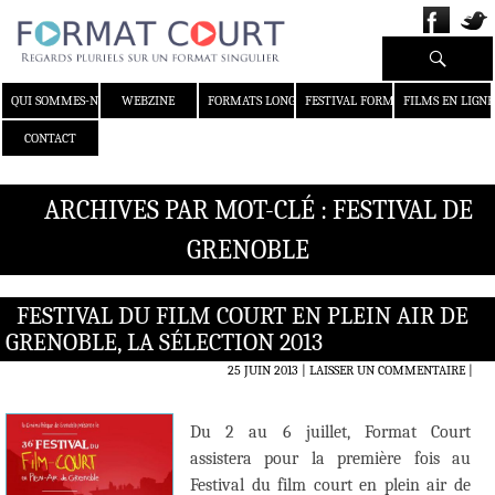
Recherche
ALLER AU CONTENU
QUI SOMMES-NOUS ?
WEBZINE
FORMATS LONGS
FESTIVAL FORMAT COURT
FILMS EN LIGNE
CONTACT
ARCHIVES PAR MOT-CLÉ : FESTIVAL DE
GRENOBLE
FESTIVAL DU FILM COURT EN PLEIN AIR DE
GRENOBLE, LA SÉLECTION 2013
25 JUIN 2013
LAISSER UN COMMENTAIRE
|
Du 2 au 6 juillet, Format Court
assistera pour la première fois au
Festival du film court en plein air de