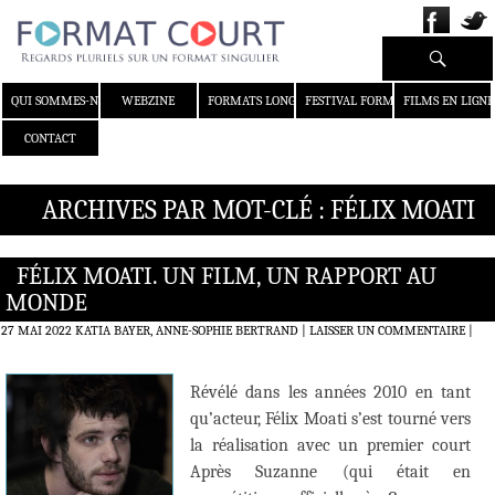
Recherche
ALLER AU CONTENU
QUI SOMMES-NOUS ?
WEBZINE
FORMATS LONGS
FESTIVAL FORMAT COURT
FILMS EN LIGNE
CONTACT
ARCHIVES PAR MOT-CLÉ : FÉLIX MOATI
FÉLIX MOATI. UN FILM, UN RAPPORT AU
MONDE
27 MAI 2022
KATIA BAYER, ANNE-SOPHIE BERTRAND
LAISSER UN COMMENTAIRE
|
Révélé dans les années 2010 en tant
qu’acteur, Félix Moati s’est tourné vers
la réalisation avec un premier court
Après Suzanne (qui était en