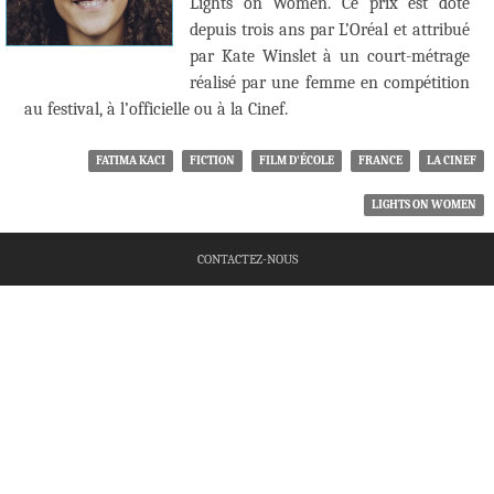
Lights on Women. Ce prix est doté
depuis trois ans par L’Oréal et attribué
par Kate Winslet à un court-métrage
réalisé par une femme en compétition
au festival, à l’officielle ou à la Cinef.
FATIMA KACI
FICTION
FILM D'ÉCOLE
FRANCE
LA CINEF
LIGHTS ON WOMEN
CONTACTEZ-NOUS