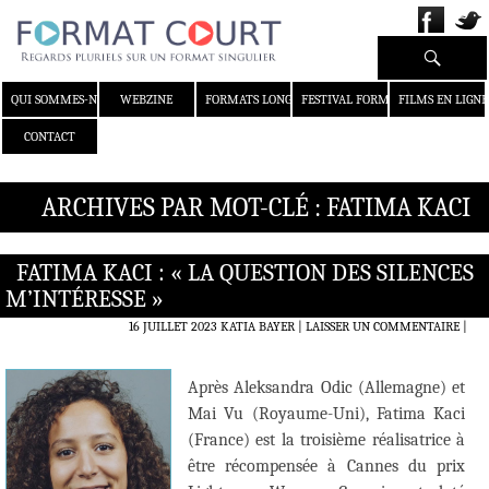
Recherche
ALLER AU CONTENU
QUI SOMMES-NOUS ?
WEBZINE
FORMATS LONGS
FESTIVAL FORMAT COURT
FILMS EN LIGNE
CONTACT
ARCHIVES PAR MOT-CLÉ : FATIMA KACI
FATIMA KACI : « LA QUESTION DES SILENCES
M’INTÉRESSE »
16 JUILLET 2023
KATIA BAYER
LAISSER UN COMMENTAIRE
|
Après Aleksandra Odic (Allemagne) et
Mai Vu (Royaume-Uni), Fatima Kaci
(France) est la troisième réalisatrice à
être récompensée à Cannes du prix