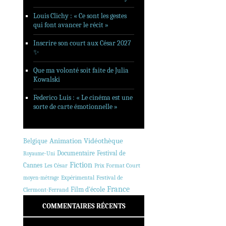
Louis Clichy : « Ce sont les gestes
qui font avancer le récit »
Inscrire son court aux César 2027
✨
Que ma volonté soit faite de Julia
Kowalski
Federico Luis : « Le cinéma est une
sorte de carte émotionnelle »
Animation
Vidéothèque
Belgique
Documentaire
Festival de
Royaume-Uni
Fiction
Cannes
Les César
Prix Format Court
Expérimental
Festival de
moyen-métrage
France
Film d'école
Clermont-Ferrand
COMMENTAIRES RÉCENTS