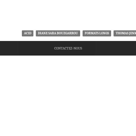
ACID
DIANE SARA BOUZGARROU
FORMATS LONGS
THOMAS JEN
CONTACTEZ-NOUS