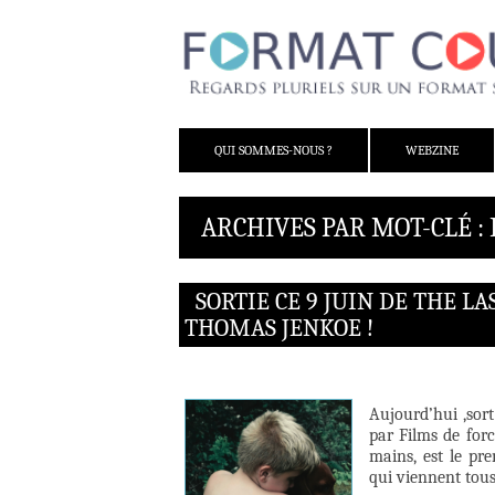
ALLER AU CONTENU
QUI SOMMES-NOUS ?
WEBZINE
ARCHIVES PAR MOT-CLÉ 
SORTIE CE 9 JUIN DE THE L
THOMAS JENKOE !
Aujourd’hui ,sort
par Films de for
mains, est le pr
qui viennent tou