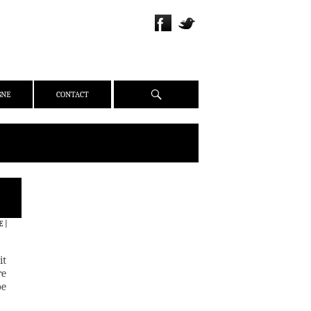
Recherche
GNE
CONTACT
QUI SOMMES-NOUS ?
PRÉSENTATION
E
|
ÉQUIPE
PRESSE
it
PARTENAIRES
re
oe
WEBZINE