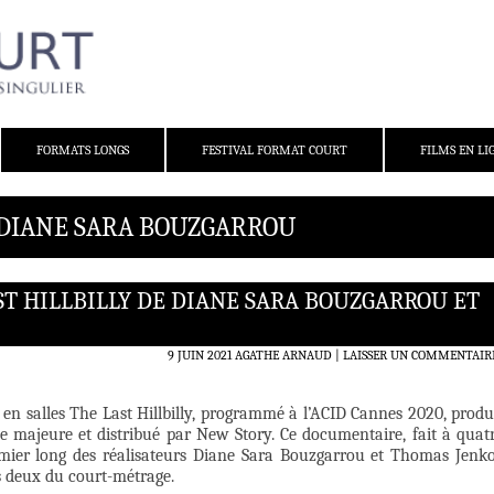
FORMATS LONGS
FESTIVAL FORMAT COURT
FILMS EN LI
: DIANE SARA BOUZGARROU
AST HILLBILLY DE DIANE SARA BOUZGARROU ET
9 JUIN 2021
AGATHE ARNAUD
LAISSER UN COMMENTAIR
 en salles The Last Hillbilly, programmé à l’ACID Cannes 2020, produ
ce majeure et distribué par New Story. Ce documentaire, fait à quat
emier long des réalisateurs Diane Sara Bouzgarrou et Thomas Jenk
s deux du court-métrage.