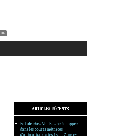
ACTUALITÉS
CRITIQUES
DOSSIERS
INTERVIEWS
REPORTAGES
KOE
SORTIES DVD
FORMATS LONGS
FESTIVAL FORMAT COURT
FILMS EN LIGNE
CONTACT
ARTICLES RÉCENTS
Balade chez ARTE. Une échappée
dans les courts métrages
d’animation du festival d’Annecy