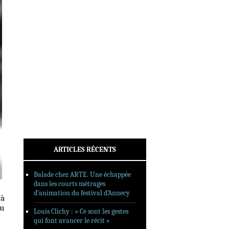
INTERVIEWS
REPORTAGES
SORTIES DVD
FORMATS LONGS
FESTIVAL FORMAT COURT
FILMS EN LIGNE
CONTACT
ARTICLES RÉCENTS
Balade chez ARTE. Une échappée
dans les courts métrages
d’animation du festival d’Annecy
jà
tu
Louis Clichy : « Ce sont les gestes
qui font avancer le récit »