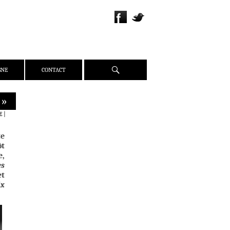
Recherche
GNE
CONTACT
 »
QUI SOMMES-NOUS ?
E
|
PRÉSENTATION
te
ÉQUIPE
ôt
PRESSE
e,
es
PARTENAIRES
et
WEBZINE
ix
ACTUALITÉS
CRITIQUES
DOSSIERS