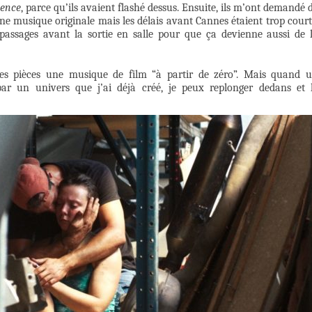
lence
, parce qu’ils avaient flashé dessus. Ensuite, ils m’ont demandé 
ne musique originale mais les délais avant Cannes étaient trop court
s passages avant la sortie en salle pour que ça devienne aussi de 
tes pièces une musique de film “à partir de zéro”. Mais quand 
par un univers que j’ai déjà créé, je peux replonger dedans et 