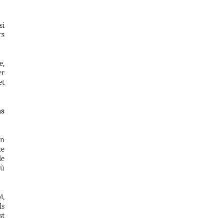
si
rs
e,
er
et
as
on
ue
de
où
i,
ls
st