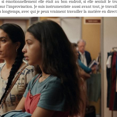
 si émotionnellement elle était au bon endroit, si elle sentait le tr
 sur l’improvisation. Je suis instrumentiste aussi avant tout, je travail
 longtemps, avec qui je peux vraiment travailler la matière en direct