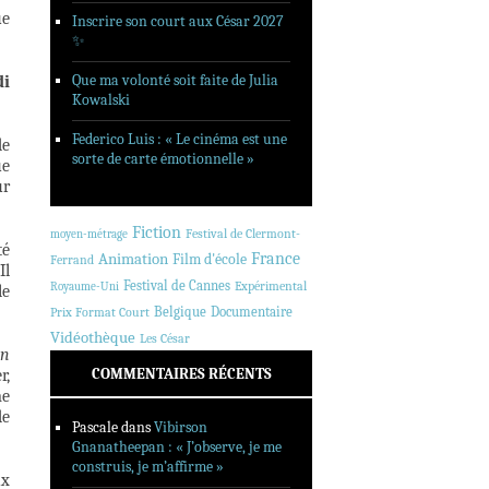
ue
Inscrire son court aux César 2027
✨
Que ma volonté soit faite de Julia
di
Kowalski
Federico Luis : « Le cinéma est une
de
sorte de carte émotionnelle »
ue
ur
Fiction
Festival de Clermont-
moyen-métrage
té
Animation
France
Film d'école
Ferrand
 Il
Festival de Cannes
Expérimental
Royaume-Uni
le
Belgique
Documentaire
Prix Format Court
Vidéothèque
Les César
in
COMMENTAIRES RÉCENTS
r,
me
de
Pascale
dans
Vibirson
Gnanatheepan : « J’observe, je me
construis, je m’affirme »
ux