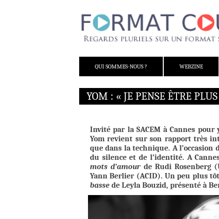
ALLER AU CONTENU
QUI SOMMES-NOUS ?
WEBZINE
YOM : « JE PENSE ÊTRE PLU
Invité par la SACEM à Cannes pour y
Yom revient sur son rapport très int
que dans la technique. A l’occasion d
du silence et de l’identité. A Cann
mots d’amour
de Rudi Rosenberg (
Yann Berlier (ACID). Un peu plus tô
basse
de Leyla Bouzid, présenté à Ber