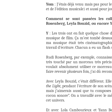
Yom
: J’étais déjà venu mais pas pour l
et de l’édition musicale) et aussi pour j
Comment se sont passées les coll
Rosenberg, Leyla Bouzid, ou encore 
Y
: Les trois ont en fait quelque chos
musique de film. Ça m’est tombé dessus
ma musique était très cinématographiq
travail d’écriture. Chacun a eu un flash
Rudi Rosenberg, par exemple, connaissa
très touché par un morceau très précis
voulait absolument utiliser ce morceau
faire revenir plusieurs fois, j’ai dû reco
Avec Leyla Bouzid, c’était différent. E
the Light
, pendant l’écriture de son scénar
mais j’aimerais aussi que tu composes 
cocon sonore”. On a travaillé avec le 
cet univers.
Et avec Lola Cambourieux et Yann Be