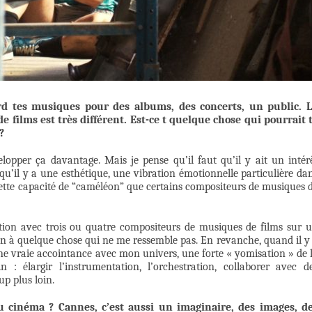
d tes musiques pour des albums, des concerts, un public. 
 films est très différent. Est-ce t quelque chose qui pourrait 
?
lopper ça davantage. Mais je pense qu’il faut qu’il y ait un intér
qu’il y a une esthétique, une vibration émotionnelle particulière da
cette capacité de “caméléon” que certains compositeurs de musiques 
tion avec trois ou quatre compositeurs de musiques de films sur 
on à quelque chose qui ne me ressemble pas. En revanche, quand il y
e vraie accointance avec mon univers, une forte « yomisation » de 
n : élargir l’instrumentation, l’orchestration, collaborer avec d
p plus loin.
u cinéma ? Cannes, c’est aussi un imaginaire, des images, d