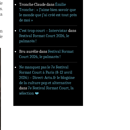
de
Tronche Claude
dans
Émilie
s.
Tronche : « J’aime bien savoir que
la
le monde que j’ai créé est tout près
de moi »
C’est trop court – Intervistar
dans
un
Festival Format Court 2026, le
le
palmarès !
Bru aurélie
dans
Festival Format
Court 2026, le palmarès !
Ne manquez pas le 7e Festival
Format Court à Paris (8-12 avril
2026) – Direct-Actu.fr le blogzine
de la culture pop et alternative
dans
7e Festival Format Court, la
sélection ❤️‍