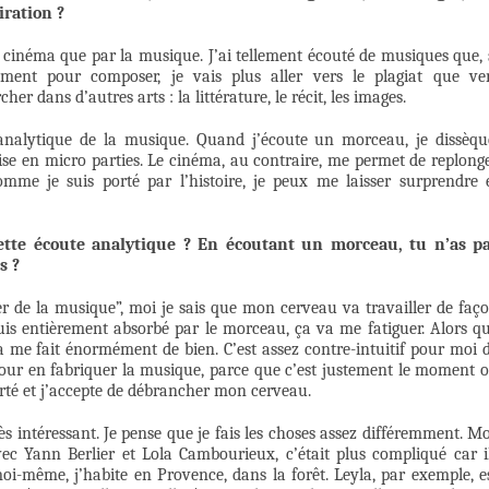
iration ?
le cinéma que par la musique. J’ai tellement écouté de musiques que, 
ment pour composer, je vais plus aller vers le plagiat que ve
her dans d’autres arts : la littérature, le récit, les images.
analytique de la musique. Quand j’écoute un morceau, je dissèqu
vise en micro parties. Le cinéma, au contraire, me permet de replong
me je suis porté par l’histoire, je peux me laisser surprendre 
cette écoute analytique ? En écoutant un morceau, tu n’as p
s ?
r de la musique”, moi je sais que mon cerveau va travailler de faç
suis entièrement absorbé par le morceau, ça va me fatiguer. Alors q
ça me fait énormément de bien. C’est assez contre-intuitif pour moi 
pour en fabriquer la musique, parce que c’est justement le moment 
rté et j’accepte de débrancher mon cerveau.
s intéressant. Je pense que je fais les choses assez différemment. Mo
 Avec Yann Berlier et Lola Cambourieux, c’était plus compliqué car i
oi-même, j’habite en Provence, dans la forêt. Leyla, par exemple, e