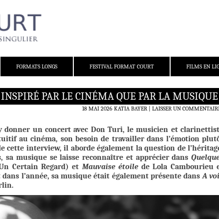
FORMATS LONGS
FESTIVAL FORMAT COURT
FILMS EN LI
S INSPIRÉ PAR LE CINÉMA QUE PAR LA MUSIQUE
18 MAI 2026
KATIA BAYER
LAISSER UN COMMENTAIR
 donner un concert avec Don Turi, le musicien et clarinettis
uitif au cinéma, son besoin de travailler dans l’émotion plut
e cette interview, il aborde également la question de l’héritag
es, sa musique se laisse reconnaître et apprécier dans
Quelqu
Un Certain Regard) et
Mauvaise étoile
de Lola Cambourieu 
t dans l’année, sa musique était également présente dans
A vo
lin.