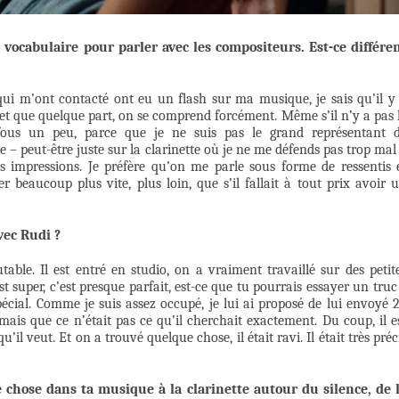
e vocabulaire pour parler avec les compositeurs. Est-ce différe
ui m’ont contacté ont eu un flash sur ma musique, je sais qu’il y
 et que quelque part, on se comprend forcément. Même s’il n’y a pas 
fous un peu, parce que je ne suis pas le grand représentant 
– peut-être juste sur la clarinette où je ne me défends pas trop mal 
es impressions. Je préfère qu’on me parle sous forme de ressentis 
r beaucoup plus vite, plus loin, que s’il fallait à tout prix avoir 
vec Rudi ?
able. Il est entré en studio, on a vraiment travaillé sur des petit
est super, c’est presque parfait, est-ce que tu pourrais essayer un truc
écial. Comme je suis assez occupé, je lui ai proposé de lui envoyé 
ça mais que ce n’était pas ce qu’il cherchait exactement. Du coup, il e
’il veut. Et on a trouvé quelque chose, il était ravi. Il était très préc
e chose dans ta musique à la clarinette autour du silence, de 