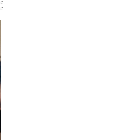
uc
le
.