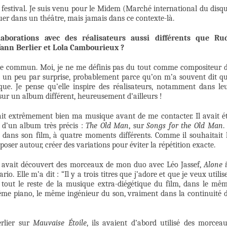
e festival. Je suis venu pour le Midem (Marché international du disq
ouer dans un théâtre, mais jamais dans ce contexte-là.
aborations avec des réalisateurs aussi différents que Ru
Yann Berlier et Lola Cambourieux ?
e de commun. Moi, je ne me définis pas du tout comme compositeur 
 un peu par surprise, probablement parce qu’on m’a souvent dit q
ue. Je pense qu’elle inspire des réalisateurs, notamment dans le
 sur un album différent, heureusement d’ailleurs !
it extrêmement bien ma musique avant de me contacter. Il avait é
 d’un album très précis :
The Old Man
, sur
Songs for the Old Man
.
 dans son film, à quatre moments différents. Comme il souhaitait 
mposer autour, créer des variations pour éviter la répétition exacte.
lle avait découvert des morceaux de mon duo avec Léo Jassef,
Alone 
io. Elle m’a dit : “Il y a trois titres que j’adore et que je veux utilise
tout le reste de la musique extra-diégétique du film, dans le mê
même piano, le même ingénieur du son, vraiment dans la continuité 
rlier sur
Mauvaise Étoile
, ils avaient d’abord utilisé des morcea