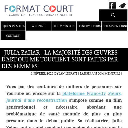
Recherche
ALLER AU CONTENU
QUI SOMMES-NOUS ?
WEBZINE
FORMATS LONGS
FESTIVAL FORMAT COURT
FILMS EN LIGNE
CONTACT
JULIA ZAHAR : LA MAJORITÉ DES ŒUVRES
D’ART QUI ME TOUCHENT SONT FAITES PAR
DES FEMMES.
3 FÉVRIER 2026
DYLAN LIBRATI
LAISSER UN COMMENTAIRE
|
Vues par des centaines de milliers de personnes sur
YouTube ou encore sur la
plateforme France.tv
,
Sœurs,
Journal d’une reconstruction
s’impose comme un film
générationnel et nécessaire, abordant une
problématique de santé mentale de plus en plus
présente dans le débat public. Sa réalisatrice, Julia
Zahar, qui a suivi pendant pas moins de quatre ans la