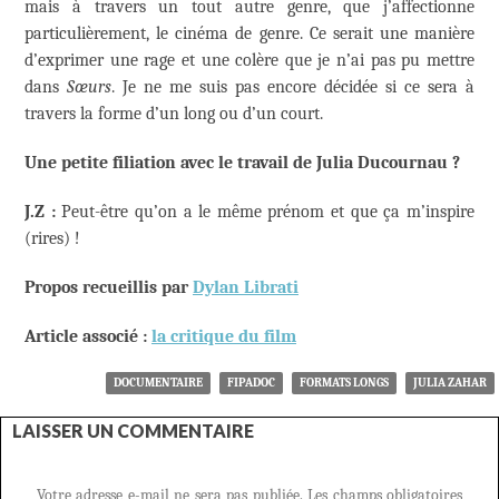
mais à travers un tout autre genre, que j’affectionne
particulièrement, le cinéma de genre. Ce serait une manière
d’exprimer une rage et une colère que je n’ai pas pu mettre
dans
Sœurs
. Je ne me suis pas encore décidée si ce sera à
travers la forme d’un long ou d’un court.
Une petite filiation avec le travail de Julia Ducournau ?
J.Z :
Peut-être qu’on a le même prénom et que ça m’inspire
(rires) !
Propos recueillis par
Dylan Librati
Article associé :
la critique du film
DOCUMENTAIRE
FIPADOC
FORMATS LONGS
JULIA ZAHAR
LAISSER UN COMMENTAIRE
Votre adresse e-mail ne sera pas publiée.
Les champs obligatoires