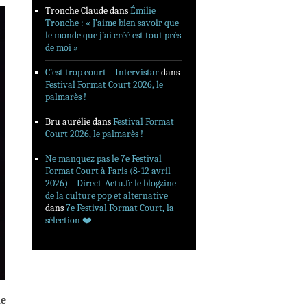
Tronche Claude
dans
Émilie
Tronche : « J’aime bien savoir que
le monde que j’ai créé est tout près
de moi »
C’est trop court – Intervistar
dans
Festival Format Court 2026, le
palmarès !
Bru aurélie
dans
Festival Format
Court 2026, le palmarès !
Ne manquez pas le 7e Festival
Format Court à Paris (8-12 avril
2026) – Direct-Actu.fr le blogzine
de la culture pop et alternative
dans
7e Festival Format Court, la
sélection ❤️‍
le