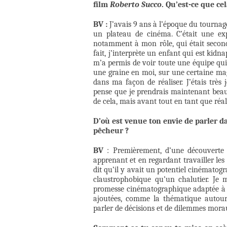
film
Roberto Succo
. Qu’est-ce que ce
BV :
J’avais 9 ans à l’époque du tourna
un plateau de cinéma. C’était une exp
notamment à mon rôle, qui était seconda
fait, j’interprète un enfant qui est kid
m’a permis de voir toute une équipe qui
une graine en moi, sur une certaine ma
dans ma façon de réaliser. J’étais très
pense que je prendrais maintenant beauc
de cela, mais avant tout en tant que réal
D’où est venue ton envie de parler 
pêcheur ?
BV
: Premièrement, d’une découverte d
apprenant et en regardant travailler les
dit qu’il y avait un potentiel cinématog
claustrophobique qu’un chalutier. Je 
promesse cinématographique adaptée à la
ajoutées, comme la thématique autour d
parler de décisions et de dilemmes mora