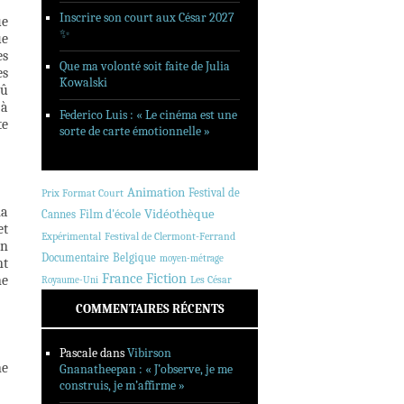
Inscrire son court aux César 2027
ue
✨
ue
es
Que ma volonté soit faite de Julia
es
Kowalski
dû
 à
Federico Luis : « Le cinéma est une
te
sorte de carte émotionnelle »
Animation
Festival de
Prix Format Court
ma
Vidéothèque
Cannes
Film d'école
et
Expérimental
Festival de Clermont-Ferrand
on
Documentaire
Belgique
moyen-métrage
nt
France
Fiction
ne
Les César
Royaume-Uni
COMMENTAIRES RÉCENTS
Pascale
dans
Vibirson
ne
Gnanatheepan : « J’observe, je me
construis, je m’affirme »