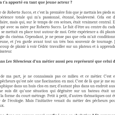
la t’a apporté en tant que jeune acteur ?
ge de
Roberto Succo
, et c’est la première fois que je mettais les pieds s
érience totale qui m’a passionné, étonné, bouleversé. Cela est 
ire, mais qui, sur le temps de ces scènes, était vraiment central. 
nappé avec sa mère par Roberto Succo. Le fait d’être au centre du cad
 se mettait en place tout autour de moi. Cette expérience a dû plant
gie du cinéma. Cependant, je ne pense pas que cela m’ait condition
 jeune, et j’en garde avant tout un très bon souvenir de tournage. 
oup de plaisir à voir Cédric travailler sur un plateau et à apprend
isateur.
dans
Les Silencieux
d’un métier aussi peu représenté que celui 
e ma part, je ne connaissais pas ce milieu et ce métier. C’est 
 pêcheurs qu’est née une fascination en moi. C’est de là que je me su
raphique dans un huis clos en mer, d’autant plus dans un endroit aus
me suis dit qu’une situation qui dégénère sur un bateau était u
 forme du court-métrage. Petit à petit, d’autres thématiques ont é
e l’écologie. Mais l’initiative venait du métier des pêcheurs po
ux.