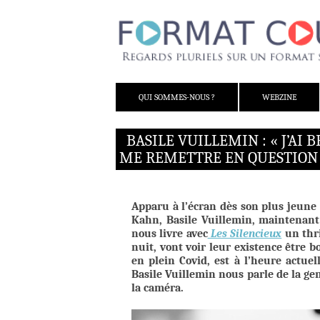
ALLER AU CONTENU
QUI SOMMES-NOUS ?
WEBZINE
BASILE VUILLEMIN : « J’AI
ME REMETTRE EN QUESTION
Apparu à l’écran dès son plus jeune
Kahn, Basile Vuillemin, maintenant 
nous livre avec
Les Silencieux
un thri
nuit, vont voir leur existence être 
en plein Covid, est à l’heure actuel
Basile Vuillemin nous parle de la ge
la caméra.