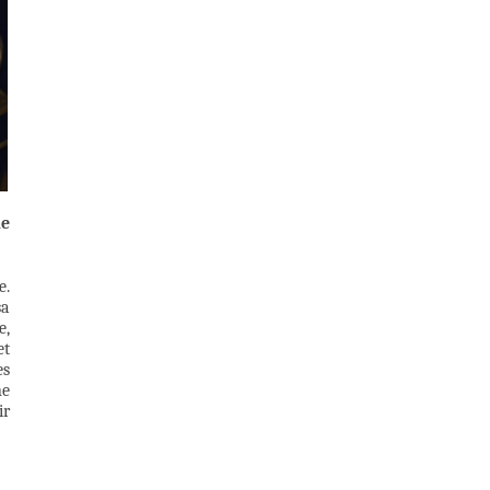
le
e.
sa
e,
et
es
ne
ir