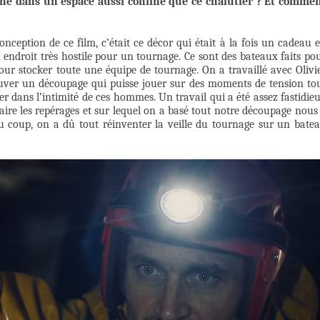
ne dans un espace aussi confiné que ce chalutier ? Et comme
onception de ce film, c’était ce décor qui était à la fois un cadeau 
 endroit très hostile pour un tournage. Ce sont des bateaux faits po
ur stocker toute une équipe de tournage. On a travaillé avec Olivi
uver un découpage qui puisse jouer sur des moments de tension to
r dans l’intimité de ces hommes. Un travail qui a été assez fastidie
aire les repérages et sur lequel on a basé tout notre découpage nous
u coup, on a dû tout réinventer la veille du tournage sur un bate