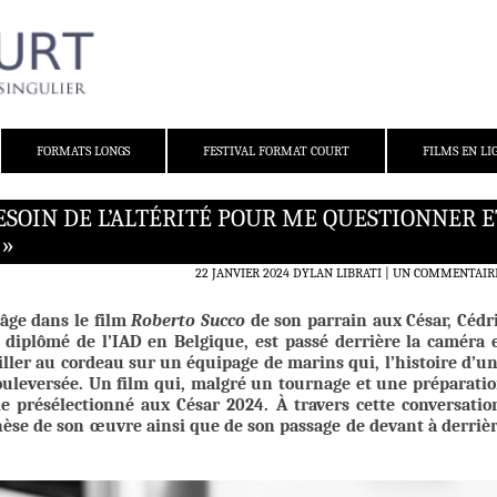
FORMATS LONGS
FESTIVAL FORMAT COURT
FILMS EN LI
 BESOIN DE L’ALTÉRITÉ POUR ME QUESTIONNER E
 »
22 JANVIER 2024
DYLAN LIBRATI
UN COMMENTAIR
 âge dans le film
Roberto Succo
de son parrain aux César, Cédr
diplômé de l’IAD en Belgique, est passé derrière la caméra 
ller au cordeau sur un équipage de marins qui, l’histoire d’u
bouleversée.
Un film qui, malgré un tournage et une préparati
le présélectionné aux César 2024. À travers cette conversatio
nèse de son œuvre ainsi que de son passage de devant à derriè