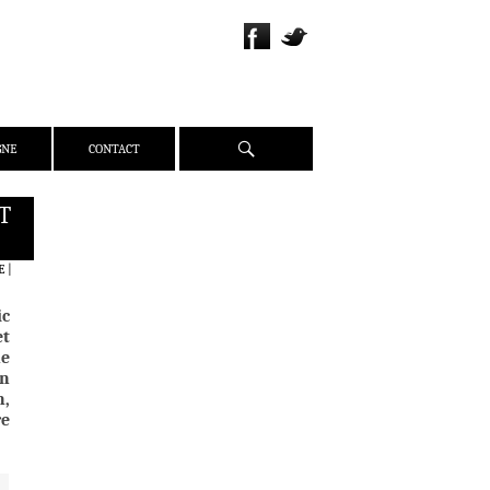
Recherche
GNE
CONTACT
T
QUI SOMMES-NOUS ?
PRÉSENTATION
E
|
ÉQUIPE
ic
PRESSE
et
PARTENAIRES
ne
on
WEBZINE
n,
re
ACTUALITÉS
CRITIQUES
DOSSIERS