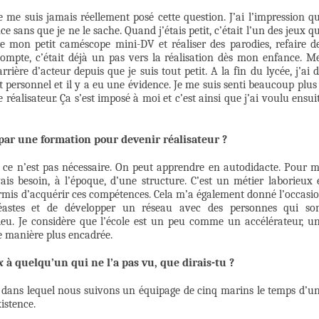
 me suis jamais réellement posé cette question. J’ai l’impression q
e sans que je ne le sache. Quand j’étais petit, c’était l’un des jeux q
e mon petit caméscope mini-DV et réaliser des parodies, refaire d
ompte, c’était déjà un pas vers la réalisation dès mon enfance. M
ière d’acteur depuis que je suis tout petit. A la fin du lycée, j’ai 
 personnel et il y a eu une évidence. Je me suis senti beaucoup plus
réalisateur. Ça s’est imposé à moi et c’est ainsi que j’ai voulu ensui
 par une formation pour devenir réalisateur ?
 ce n’est pas nécessaire. On peut apprendre en autodidacte. Pour 
vais besoin, à l’époque, d’une structure. C’est un métier laborieux 
permis d’acquérir ces compétences. Cela m’a également donné l’occasi
éastes et de développer un réseau avec des personnes qui so
ieu. Je considère que l’école est un peu comme un accélérateur, u
e manière plus encadrée.
x
à quelqu’un qui ne l’a pas vu, que dirais-tu ?
s dans lequel nous suivons un équipage de cinq marins le temps d’u
istence.