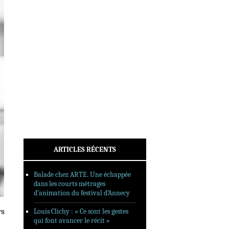
INTERVIEWS
REPORTAGES
SORTIES DVD
FORMATS LONGS
FESTIVAL FORMAT COURT
FILMS EN LIGNE
CONTACT
ARTICLES RÉCENTS
Balade chez ARTE. Une échappée
dans les courts métrages
d’animation du festival d’Annecy
rs
Louis Clichy : « Ce sont les gestes
qui font avancer le récit »