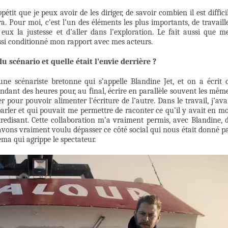
pétit que je peux avoir de les diriger, de savoir combien il est diffici
a. Pour moi, c’est l’un des éléments les plus importants, de travaill
ux la justesse et d’aller dans l’exploration. Le fait aussi que m
ussi conditionné mon rapport avec mes acteurs.
 scénario et quelle était l’envie derrière ?
ne scénariste bretonne qui s’appelle Blandine Jet, et on a écrit 
ndant des heures pour, au final, écrire en parallèle souvent les mêm
 pour pouvoir alimenter l’écriture de l’autre. Dans le travail, j’ava
parler et qui pouvait me permettre de raconter ce qu’il y avait en mo
edisant. Cette collaboration m’a vraiment permis, avec Blandine, 
 avons vraiment voulu dépasser ce côté social qui nous était donné p
éma qui agrippe le spectateur.