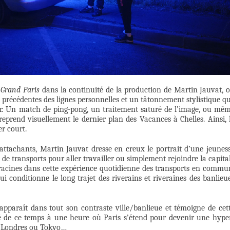
r
Grand Paris
dans la continuité de la production de Martin Jauvat, 
s précédentes des lignes personnelles et un tâtonnement stylistique q
cer. Un match de ping-pong, un traitement saturé de l’image, ou mê
eprend visuellement le dernier plan des Vacances à Chelles. Ainsi, 
er court.
attachants, Martin Jauvat dresse en creux le portrait d’une jeunes
0 de transports pour aller travailler ou simplement rejoindre la capita
racines dans cette expérience quotidienne des transports en commu
ui conditionne le long trajet des riverains et riveraines des banlieu
apparaît dans tout son contraste ville/banlieue et témoigne de cet
é de ce temps à une heure où Paris s’étend pour devenir une hype
de Londres ou Tokyo…