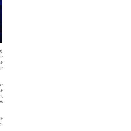
où
ue
me
le
se
le
n,
es
te
r-