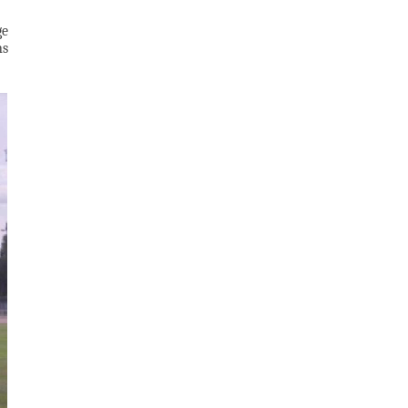
ge
ns