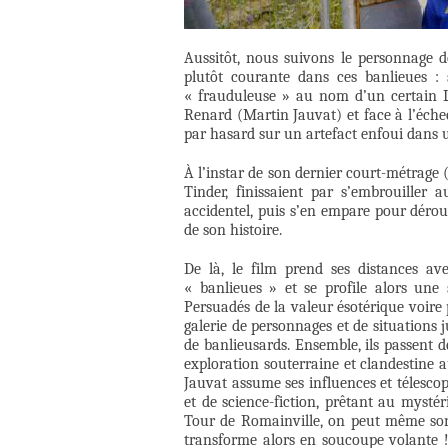
Aussitôt, nous suivons le personnage 
plutôt courante dans ces banlieues : 
« frauduleuse » au nom d’un certain Le
Renard (Martin Jauvat) et face à l’éche
par hasard sur un artefact enfoui dans 
À l’instar de son dernier court-métrage 
Tinder, finissaient par s’embrouille
accidentel, puis s’en empare pour dérou
de son histoire.
De là, le film prend ses distances av
« banlieues » et se profile alors une
Persuadés de la valeur ésotérique voire 
galerie de personnages et de situations 
de banlieusards. Ensemble, ils passent d
exploration souterraine et clandestine 
Jauvat assume ses influences et télesco
et de science-fiction, prêtant au mystér
Tour de Romainville, on peut même son
transforme alors en soucoupe volante !