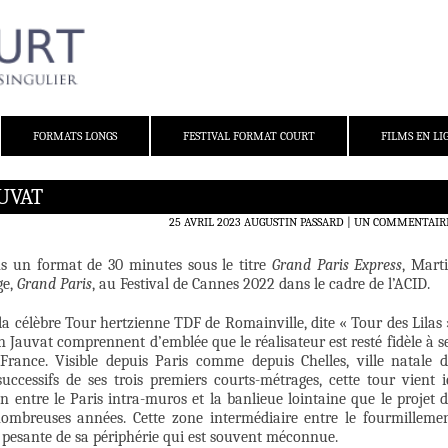
FORMATS LONGS
FESTIVAL FORMAT COURT
FILMS EN LI
UVAT
25 AVRIL 2023
AUGUSTIN PASSARD
UN COMMENTAIR
s un format de 30 minutes sous le titre
Grand Paris Express
, Mart
ge,
Grand Paris
, au Festival de Cannes 2022 dans le cadre de l’ACID.
la célèbre Tour hertzienne TDF de Romainville, dite « Tour des Lilas 
n Jauvat comprennent d’emblée que le réalisateur est resté fidèle à s
e-France. Visible depuis Paris comme depuis Chelles, ville natale 
successifs de ses trois premiers courts-métrages, cette tour vient i
 entre le Paris intra-muros et la banlieue lointaine que le projet 
ombreuses années. Cette zone intermédiaire entre le fourmilleme
ois pesante de sa périphérie qui est souvent méconnue.