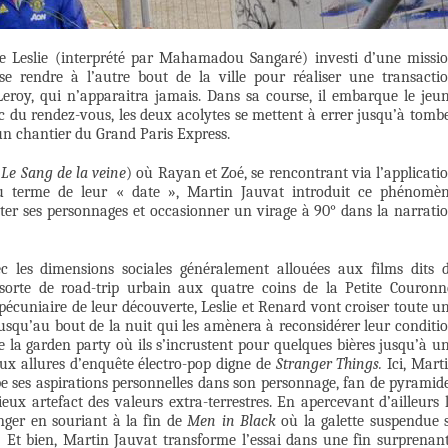
de Leslie (interprété par Mahamadou Sangaré) investi d’une missi
se rendre à l’autre bout de la ville pour réaliser une transacti
roy, qui n’apparaitra jamais. Dans sa course, il embarque le jeu
c du rendez-vous, les deux acolytes se mettent à errer jusqu’à tomb
un chantier du Grand Paris Express.
(
Le Sang de la veine
) où Rayan et Zoé, se rencontrant via l’applicati
r au terme de leur « date », Martin Jauvat introduit ce phénomè
ter ses personnages et occasionner un virage à 90° dans la narrati
ec les dimensions sociales généralement allouées aux films dits 
 sorte de road-trip urbain aux quatre coins de la Petite Couronn
pécuniaire de leur découverte, Leslie et Renard vont croiser toute u
jusqu’au bout de la nuit qui les amènera à reconsidérer leur conditi
e la garden party où ils s’incrustent pour quelques bières jusqu’à u
aux allures d’enquête électro-pop digne de
Stranger Things.
Ici, Mart
pe ses aspirations personnelles dans son personnage, fan de pyramid
ieux artefact des valeurs extra-terrestres. En apercevant d’ailleurs 
ger en souriant à la fin de
Men in Black
où la galette suspendue 
 Et bien, Martin Jauvat transforme l’essai dans une fin surprenan