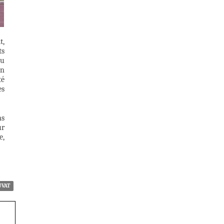
t,
ts
eu
on
té
es
ns
ur
e,
UVAT