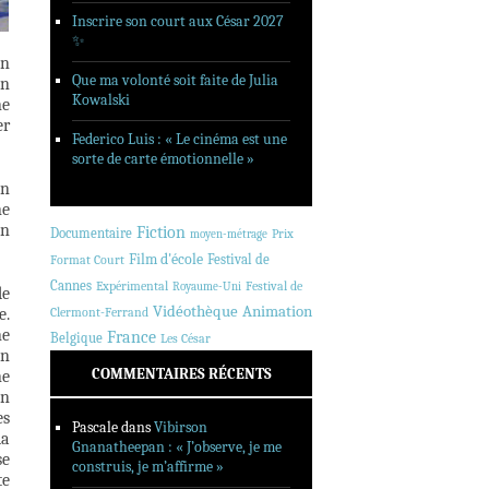
Inscrire son court aux César 2027
✨
on
Que ma volonté soit faite de Julia
on
Kowalski
ne
er
Federico Luis : « Le cinéma est une
sorte de carte émotionnelle »
on
ne
on
Fiction
Documentaire
Prix
moyen-métrage
Film d'école
Festival de
Format Court
Cannes
Expérimental
Festival de
Royaume-Uni
de
Animation
Vidéothèque
e.
Clermont-Ferrand
ne
France
Belgique
Les César
on
COMMENTAIRES RÉCENTS
ne
in
es
Pascale
dans
Vibirson
la
Gnanatheepan : « J’observe, je me
se
construis, je m’affirme »
te