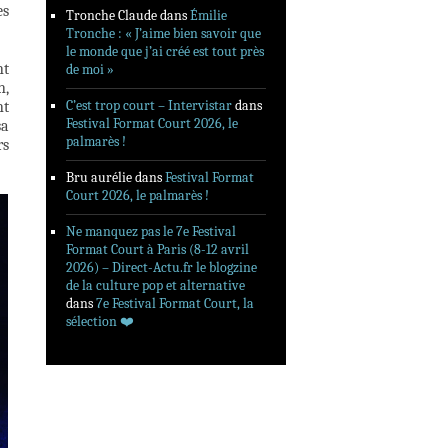
es
Tronche Claude
dans
Émilie
Tronche : « J’aime bien savoir que
le monde que j’ai créé est tout près
nt
de moi »
n,
C’est trop court – Intervistar
dans
nt
Festival Format Court 2026, le
sa
palmarès !
rs
Bru aurélie
dans
Festival Format
Court 2026, le palmarès !
Ne manquez pas le 7e Festival
Format Court à Paris (8-12 avril
2026) – Direct-Actu.fr le blogzine
de la culture pop et alternative
dans
7e Festival Format Court, la
sélection ❤️‍