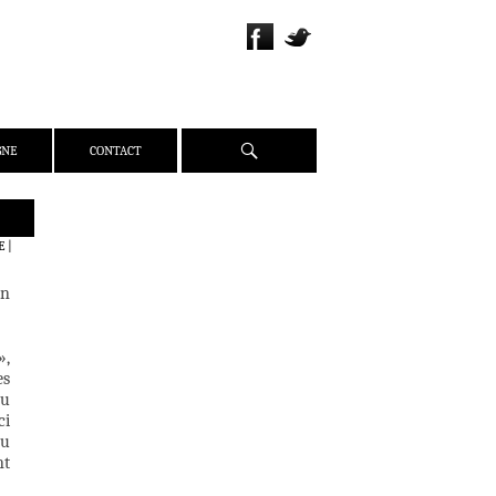
Recherche
GNE
CONTACT
QUI SOMMES-NOUS ?
E
|
PRÉSENTATION
in
ÉQUIPE
PRESSE
»,
PARTENAIRES
es
WEBZINE
du
ci
ACTUALITÉS
du
CRITIQUES
nt
DOSSIERS