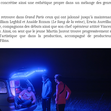
 concrétise ainsi une esthétique propre dans un mélange des genr
n retrouve dans
Grand Paris
ceux qui ont jalonné jusqu’à maintena
William Legbhil et Anaïde Rozam (
Le Sang de la veine
), Erwin Aureilla
e, compagnons des débuts ainsi que son chef opérateur attitré Vince
. Ainsi, on sent que le jeune Martin Jauvat trouve progressivement 
l’artistique que dans la production, accompagné de producteu
Films.