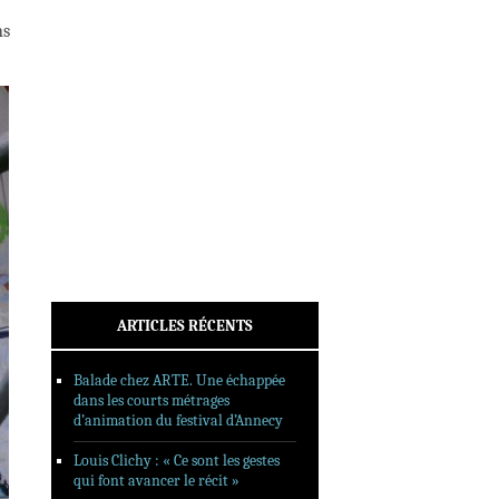
INTERVIEWS
ns
REPORTAGES
SORTIES DVD
FORMATS LONGS
FESTIVAL FORMAT COURT
FILMS EN LIGNE
CONTACT
ARTICLES RÉCENTS
Balade chez ARTE. Une échappée
dans les courts métrages
d’animation du festival d’Annecy
Louis Clichy : « Ce sont les gestes
qui font avancer le récit »