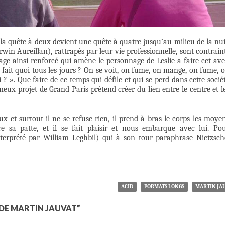
s la quête à deux devient une quête à quatre jusqu’au milieu de la nui
win Aureillan), rattrapés par leur vie professionnelle, sont contrain
ge ainsi renforcé qui amène le personnage de Leslie a faire cet av
n fait quoi tous les jours ? On se voit, on fume, on mange, on fume, 
? ». Que faire de ce temps qui défile et qui se perd dans cette socié
meux projet de Grand Paris prétend créer du lien entre le centre et l
x et surtout il ne se refuse rien, il prend à bras le corps les moye
e sa patte, et il se fait plaisir et nous embarque avec lui. Po
terprété par William Leghbil) qui à son tour paraphrase Nietzsch
ACID
FORMATS LONGS
MARTIN JA
DE MARTIN JAUVAT”