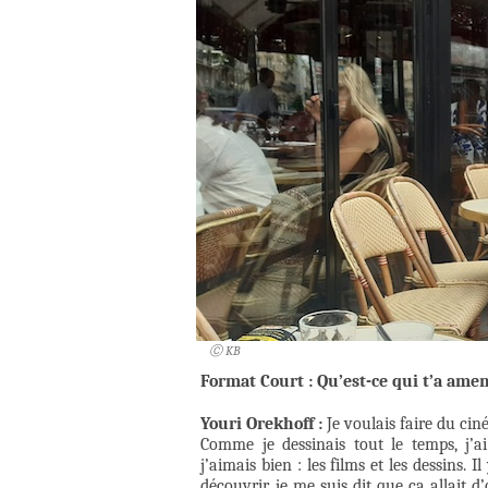
Ⓒ KB
Format Court : Qu’est-ce qui t’a ame
Youri Orekhoff :
Je voulais faire du cin
Comme je dessinais tout le temps, j’
j’aimais bien : les films et les dessins.
découvrir, je me suis dit que ça allait 