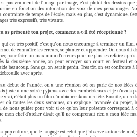
’est pas vraiment de l’image par image, c’est plutôt des dessins que 
déforme en fonction des intonation des voix de mes personnages. N
a contrainte de temps de l’école, mais en plus, c’est dynamique. Cet
ges très expressifs, très vivants.
 tu as présenté ton projet, comment a-t-il été réceptionné ?
e qui est très positif, c’est qu’on nous encourage à terminer un film, 
rmet de connaître les erreurs, se planter et apprendre. On nous dit d
per, pour faire un maximum d’erreurs pour ne plus les refaire après 
Dès la deuxième année, on peut envoyer son court en festival et 
de beaucoup. Sans ça, on serait perdu. Très tôt, on est confronté à 
débrouille avec après.
 au début de l’année, on a une réunion où on parle de nos idées 
sais juste à une soirée pyjama avec des cambrioleuses et je n’avais p
e vrai, c’était plus un film d’ambiance dans ma tête. Ensuite, on a d
er où toutes les deux semaines, on explique l’avancée du projet, l
fs, de nous guider pour voir si ce qu’on leur présente correspond à 
e mon chef d’atelier disait qu’il ne comprenait rien à mon idée ma
.
 pop culture, que le langage est celui que j’observe autour de moi, 