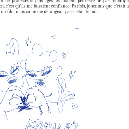
de professeurs plus âgés, ils allaient peut-être ne pas remarqu
en, c’est qu’ils me faisaient confiance. Parfois, je sentais que c’était 
du film mais ça ne me dérangeait pas, c’était le but.