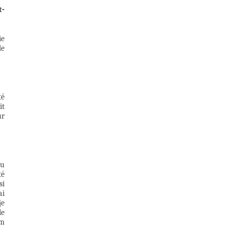
t-
ie
de
té
it
ur
tu
té
si
ai
je
le
lm