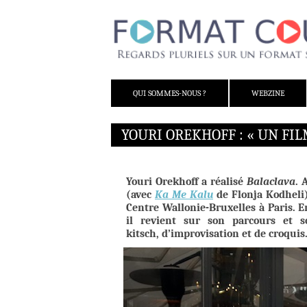
ALLER AU CONTENU
QUI SOMMES-NOUS ?
WEBZINE
YOURI OREKHOFF : « UN FIL
Youri Orekhoff a réalisé
Balaclava
. 
(avec
Ka Me Kalu
de Flonja Kodheli)
Centre Wallonie-Bruxelles à Paris. 
il revient sur son parcours et s
kitsch, d’improvisation et de croquis