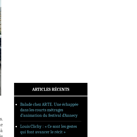
INTERVIEWS
REPORTAGES
SORTIES DVD
FORMATS LONGS
FESTIVAL FORMAT COURT
FILMS EN LIGNE
CONTACT
ARTICLES RÉCENTS
Balade chez ARTE. Une échappée
dans les courts métrages
d’animation du festival d’Annecy
s.
ue
Louis Clichy : « Ce sont les gestes
 à
qui font avancer le récit »
de