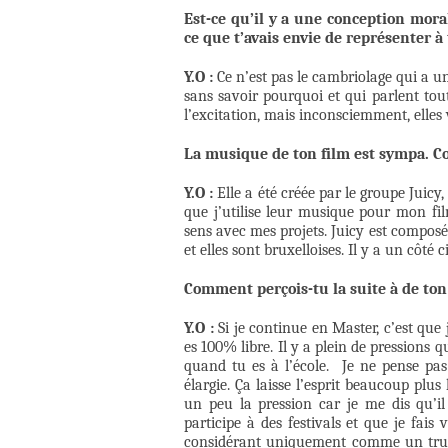
Est-ce qu’il y a une conception mora
ce que t’avais envie de représenter à 
Y.O :
Ce n’est pas le cambriolage qui a un
sans savoir pourquoi et qui parlent tout
l’excitation, mais inconsciemment, elles v
La musique de ton film est sympa. C
Y.O :
Elle a été créée par le groupe Juicy
que j’utilise leur musique pour mon film
sens avec mes projets. Juicy est compos
et elles sont bruxelloises. Il y a un côté 
Comment perçois-tu la suite à de ton
Y.O :
Si je continue en Master, c’est que 
es 100% libre. Il y a plein de pressions 
quand tu es à l’école. Je ne pense pas
élargie. Ça laisse l’esprit beaucoup plus
un peu la pression car je me dis qu’il
participe à des festivals et que je fais
considérant uniquement comme un truc 