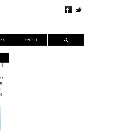
Recherche
GNE
CONTACT
QUI SOMMES-NOUS ?
E
|
PRÉSENTATION
uo
ÉQUIPE
au
PRESSE
s,
de
PARTENAIRES
WEBZINE
ACTUALITÉS
CRITIQUES
DOSSIERS