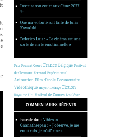
it
Inscrire son court aux César 2027
✨
Que ma volonté soit faite de Julia
it
Kowalski
en
e.
Federico Luis : « Le cinéma est une
ce
sorte de carte émotionnelle »
je
France
Belgique
Prix Format Court
Festival
de Clermont-Ferrand
Expérimental
ne
Animation
Film d'école
Documentaire
Fiction
Vidéothèque
moyen-métrage
Festival de Cannes
Les César
Royaume-Uni
COMMENTAIRES RÉCENTS
Pascale
dans
Vibirson
Gnanatheepan : « J’observe, je me
construis, je m’affirme »