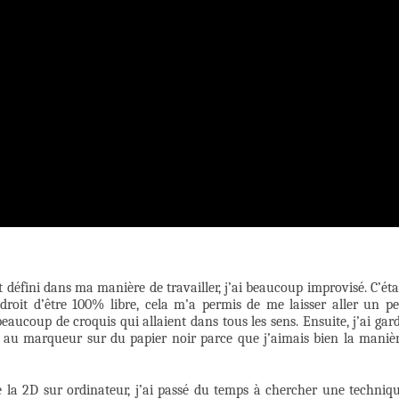
et défini dans ma manière de travailler, j’ai beaucoup improvisé. C’éta
roit d’être 100% libre, cela m’a permis de me laisser aller un p
eaucoup de croquis qui allaient dans tous les sens. Ensuite, j’ai gar
ins au marqueur sur du papier noir parce que j’aimais bien la maniè
e la 2D sur ordinateur, j’ai passé du temps à chercher une techniq