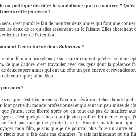
le ou politique derrière le vandalisme que tu montres ? Qu’es
travers cette jeunesse ?
 sens, c’est plutôt le fait de montrer deux amies qui font une conner
es les deux de ce qu’elles ressentent en le faisant. Elles cherchent 
eulent attirer de l’attention.
omment l’as-tu inclue dans
Balaclava
?
, un duo féminin bruxellois. Je suis super content qu’elles aient accep
. Ce que j’adore, c’est travailler avec des gens dont la présence fa
é de deux supers amies qui ont un côté un peu énervé et revendicate
circuit court que j’aime bien !
 parcours ?
je sais que c’est très précieux d’avoir accès à un atelier dans lequel 
qui font partie du monde professionnel et qui sont un peu mises de cô
 que j’aurai cette liberté après ou en tout cas pas de manière aus
 léger et c’est quelque chose dont je vais profiter. En même temps, j’
 ne faut pas que je me plante (rires) ! Ensuite, maintenant que 
 voyager mon film, je sais que je ne pourrai plus faire un autre en 
rigolo que je fais dans ma chambre. Je sais maintenant qu’un fi