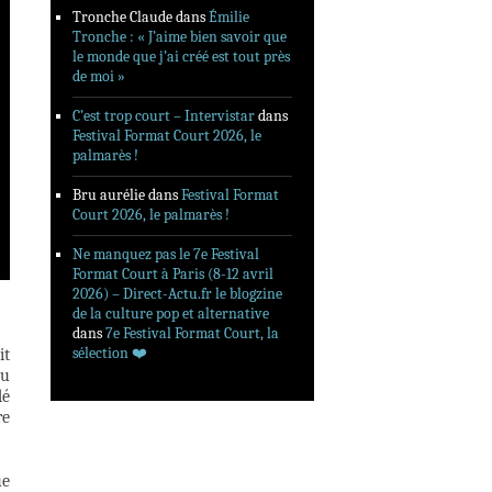
Tronche Claude
dans
Émilie
Tronche : « J’aime bien savoir que
le monde que j’ai créé est tout près
de moi »
C’est trop court – Intervistar
dans
Festival Format Court 2026, le
palmarès !
Bru aurélie
dans
Festival Format
Court 2026, le palmarès !
Ne manquez pas le 7e Festival
Format Court à Paris (8-12 avril
2026) – Direct-Actu.fr le blogzine
de la culture pop et alternative
dans
7e Festival Format Court, la
sélection ❤️‍
it
eu
dé
re
ue