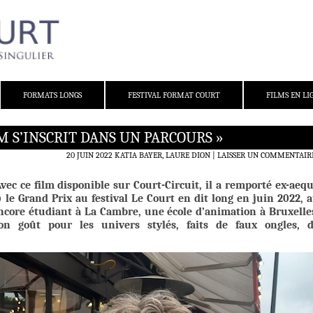
FORMATS LONGS
FESTIVAL FORMAT COURT
FILMS EN LI
M S’INSCRIT DANS UN PARCOURS »
20 JUIN 2022
KATIA BAYER, LAURE DION
LAISSER UN COMMENTAIR
Avec ce film disponible sur Court-Circuit
, il
a remporté ex-aeq
 le Grand Prix au festival Le Court en dit long en juin 2022, 
Encore étudiant à La Cambre, une école d’animation à Bruxelle
on goût pour les univers stylés, faits de faux ongles, 
.