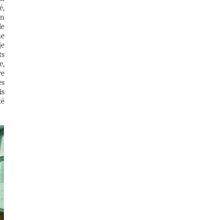
é,
on
le
ne
je
ts
e,
re
es
is
té