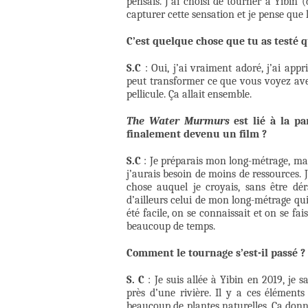
pensais. J’ai choisi de tourner à Yibin (
capturer cette sensation et je pense que
C’est quelque chose que tu as testé q
S.C
: Oui, j’ai vraiment adoré, j’ai app
peut transformer ce que vous voyez ave
pellicule. Ça allait ensemble.
The Water Murmurs
est lié à la pa
finalement devenu un film ?
S.C
: Je préparais mon long-métrage, mais
j’aurais besoin de moins de ressources. 
chose auquel je croyais, sans être déra
d’ailleurs celui de mon long-métrage qui 
été facile, on se connaissait et on se fa
beaucoup de temps.
Comment le tournage s’est-il passé ?
S. C
: Je suis allée à Yibin en 2019, je sa
près d’une rivière. Il y a ces élément
beaucoup de plantes naturelles. Ça donne 