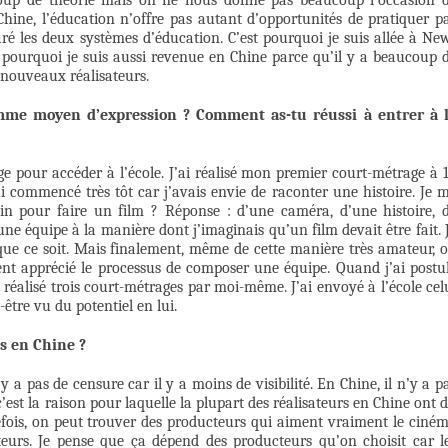
ucoup de théorie mais on ne nous donne pas beaucoup l’occasion 
hine, l’éducation n’offre pas autant d’opportunités de pratiquer p
aré les deux systèmes d’éducation. C’est pourquoi je suis allée à Ne
i pourquoi je suis aussi revenue en Chine parce qu’il y a beaucoup 
 nouveaux réalisateurs.
mme moyen d’expression ? Comment as-tu réussi à entrer à 
 pour accéder à l’école. J’ai réalisé mon premier court-métrage à 
i commencé très tôt car j’avais envie de raconter une histoire. Je 
in pour faire un film ? Réponse : d’une caméra, d’une histoire, 
une équipe à la manière dont j’imaginais qu’un film devait être fait. 
que ce soit. Mais finalement, même de cette manière très amateur, 
ent apprécié le processus de composer une équipe. Quand j’ai postu
à réalisé trois court-métrages par moi-même. J’ai envoyé à l’école cel
-être vu du potentiel en lui.
es en Chine ?
y a pas de censure car il y a moins de visibilité. En Chine, il n’y a p
c’est la raison pour laquelle la plupart des réalisateurs en Chine ont 
efois, on peut trouver des producteurs qui aiment vraiment le ciné
ateurs. Je pense que ça dépend des producteurs qu’on choisit car l