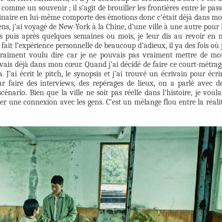
comme un souvenir ; il s’agit de brouiller les frontières entre le pass
maginaire en lui-même comporte des émotions donc c’était déjà dans m
gens, j’ai voyagé de New-York à la Chine, d’une ville à une autre pour 
ns puis après quelques semaines ou mois, je leur dis au revoir en 
ai fait l’expérience personnelle de beaucoup d’adieux, il ya des fois où 
 vraiment voulu dire car je ne pouvais pas vraiment mettre de mo
avais déjà dans mon cœur. Quand j’ai décidé de faire ce court-métrag
. J’ai écrit le pitch, le synopsis et j’ai trouvé un écrivain pour écri
 faire des interviews, des repérages de lieux, on a parlé avec d
nario. Bien que la ville ne soit pas réelle dans l’histoire, je voula
éer une connexion avec les gens. C’est un mélange flou entre la réali