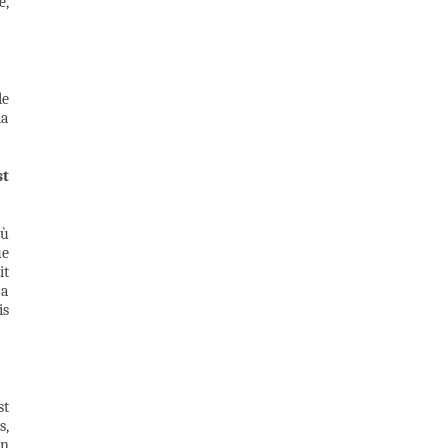
é,
le
la
st
où
ue
it
 a
is
st
s,
un