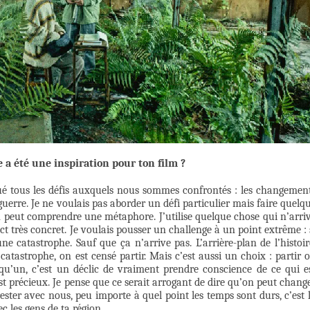
 a été une inspiration pour ton film ?
ué tous les défis auxquels nous sommes confrontés : les changemen
guerre. Je ne voulais pas aborder un défi particulier mais faire quelq
n peut comprendre une métaphore. J’utilise quelque chose qui n’arri
ct très concret. Je voulais pousser un challenge à un point extrême : 
e catastrophe. Sauf que ça n’arrive pas. L’arrière-plan de l’histoir
catastrophe, on est censé partir. Mais c’est aussi un choix : partir 
lqu’un, c’est un déclic de vraiment prendre conscience de ce qui e
st précieux. Je pense que ce serait arrogant de dire qu’on peut chang
ester avec nous, peu importe à quel point les temps sont durs, c’est 
c les gens de ta région.