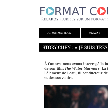
ALLER AU CONTENU
QUI SOMMES-NOUS ?
WEBZINE
STORY CHEN : « JE SUIS TR
À Cannes, nous avons interrogé la l
de son film
The Water Murmurs
. La
l’élément de l’eau, fil conducteur d
et des souvenirs.