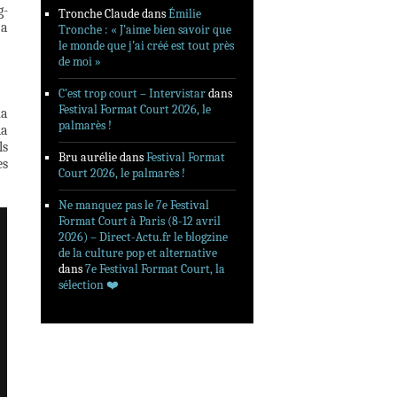
g-
Tronche Claude
dans
Émilie
 a
Tronche : « J’aime bien savoir que
le monde que j’ai créé est tout près
de moi »
C’est trop court – Intervistar
dans
Festival Format Court 2026, le
ma
palmarès !
la
ls
Bru aurélie
dans
Festival Format
es
Court 2026, le palmarès !
Ne manquez pas le 7e Festival
Format Court à Paris (8-12 avril
2026) – Direct-Actu.fr le blogzine
de la culture pop et alternative
dans
7e Festival Format Court, la
sélection ❤️‍