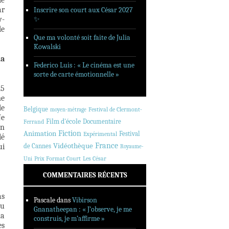
de
ar
Inscrire son court aux César 2027
w-
✨
de
Que ma volonté soit faite de Julia
Kowalski
la
Federico Luis : « Le cinéma est une
sorte de carte émotionnelle »
15
me
de
Belgique
Festival de Clermont-
moyen-métrage
Je
Film d'école
Documentaire
Ferrand
on
Animation
Fiction
Festival
Expérimental
lé
France
Vidéothèque
ui
de Cannes
Royaume-
Prix Format Court
Les César
Uni
COMMENTAIRES RÉCENTS
as
Pascale
dans
Vibirson
du
Gnanatheepan : « J’observe, je me
ma
construis, je m’affirme »
es