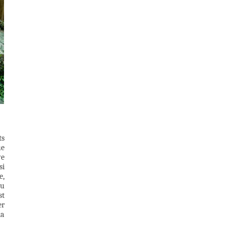
ts
ue
ve
si
e,
ou
st
er
la