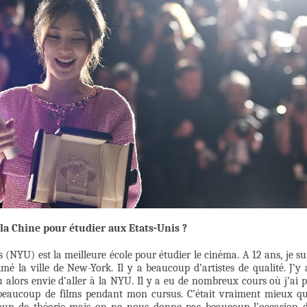
 la Chine pour étudier aux Etats-Unis ?
s (NYU) est la meilleure école pour étudier le cinéma. A 12 ans, je su
mé la ville de New-York. Il y a beaucoup d’artistes de qualité. J’y 
u alors envie d’aller à la NYU. Il y a eu de nombreux cours où j’ai 
r beaucoup de films pendant mon cursus. C’était vraiment mieux q