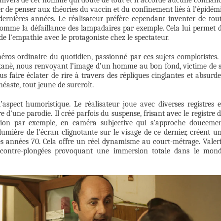
l’univers de cet homme qui doute de tout et n’accorde aucune confian
de penser aux théories du vaccin et du confinement liés à l’épidém
dernières années. Le réalisateur préfère cependant inventer de tou
comme la défaillance des lampadaires par exemple. Cela lui permet 
de l’empathie avec le protagoniste chez le spectateur.
éros ordinaire du quotidien, passionné par ces sujets complotistes. 
atanè, nous renvoyant l’image d’un homme au bon fond, victime de 
s faire éclater de rire à travers des répliques cinglantes et absurde
éaste, tout jeune de surcroît.
’aspect humoristique. Le réalisateur joue avec diverses registres 
e d’une parodie. Il créé parfois du suspense, frisant avec le registre 
tion par exemple, en caméra subjective qui s’approche douceme
lumière de l’écran clignotante sur le visage de ce dernier, créent u
 des années 70. Cela offre un réel dynamisme au court-métrage. Valer
 contre-plongées provoquant une immersion totale dans le mon