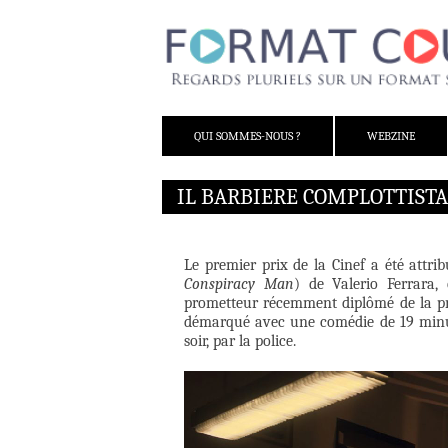
ALLER AU CONTENU
QUI SOMMES-NOUS ?
WEBZINE
IL BARBIERE COMPLOTTISTA
Le premier prix de la Cinef a été attr
Conspiracy Man
) de Valerio Ferrara
prometteur récemment diplômé de la pre
démarqué avec une comédie de 19 minu
soir, par la police.