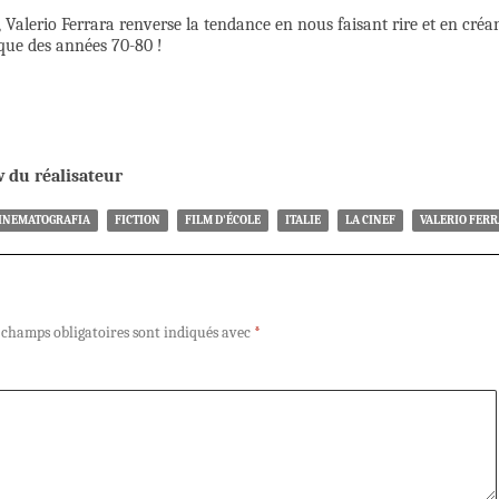
Valerio Ferrara renverse la tendance en nous faisant rire et en créa
tique des années 70-80 !
 du réalisateur
CINEMATOGRAFIA
FICTION
FILM D'ÉCOLE
ITALIE
LA CINEF
VALERIO FER
 champs obligatoires sont indiqués avec
*