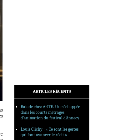
INTERVIEWS
REPORTAGES
SORTIES DVD
FORMATS LONGS
FESTIVAL FORMAT COURT
FILMS EN LIGNE
CONTACT
ARTICLES RÉCENTS
Balade chez ARTE. Une échappée
ns
dans les courts métrages
es
d’animation du festival d’Annecy
Louis Clichy : « Ce sont les gestes
ec
qui font avancer le récit »