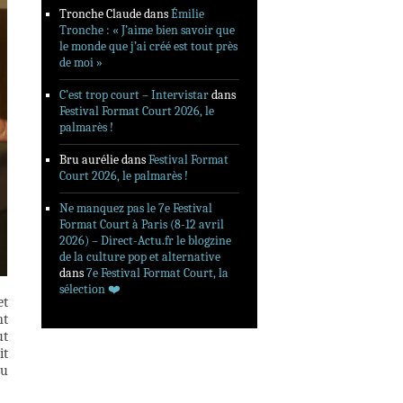
Tronche Claude
dans
Émilie
Tronche : « J’aime bien savoir que
le monde que j’ai créé est tout près
de moi »
C’est trop court – Intervistar
dans
Festival Format Court 2026, le
palmarès !
Bru aurélie
dans
Festival Format
Court 2026, le palmarès !
Ne manquez pas le 7e Festival
Format Court à Paris (8-12 avril
2026) – Direct-Actu.fr le blogzine
de la culture pop et alternative
dans
7e Festival Format Court, la
sélection ❤️‍
et
nt
ut
it
du