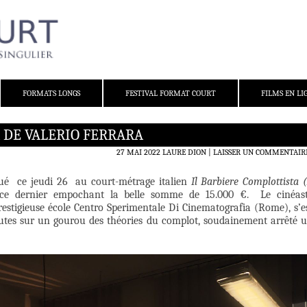
FORMATS LONGS
FESTIVAL FORMAT COURT
FILMS EN LI
 DE VALERIO FERRARA
27 MAI 2022
LAURE DION
LAISSER UN COMMENTAIR
ibué ce jeudi 26 au court-métrage italien
Il Barbiere Complottista 
, ce dernier empochant la belle somme de 15.000 €. Le cinéas
stigieuse école Centro Sperimentale Di Cinematografia (Rome), s’e
tes sur un gourou des théories du complot, soudainement arrêté 