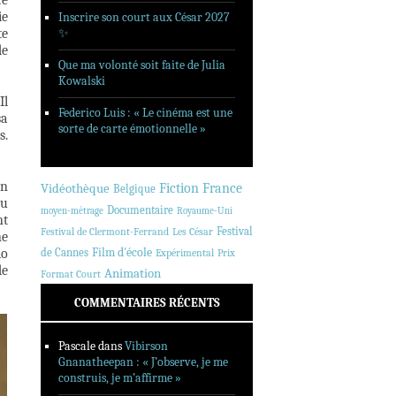
ce
ie
Inscrire son court aux César 2027
te
✨
de
Que ma volonté soit faite de Julia
Kowalski
Il
Federico Luis : « Le cinéma est une
sa
sorte de carte émotionnelle »
s.
en
Fiction
France
Vidéothèque
Belgique
du
Documentaire
moyen-métrage
Royaume-Uni
nt
Festival
Festival de Clermont-Ferrand
Les César
ne
io
de Cannes
Film d'école
Expérimental
Prix
de
Animation
Format Court
COMMENTAIRES RÉCENTS
Pascale
dans
Vibirson
Gnanatheepan : « J’observe, je me
construis, je m’affirme »