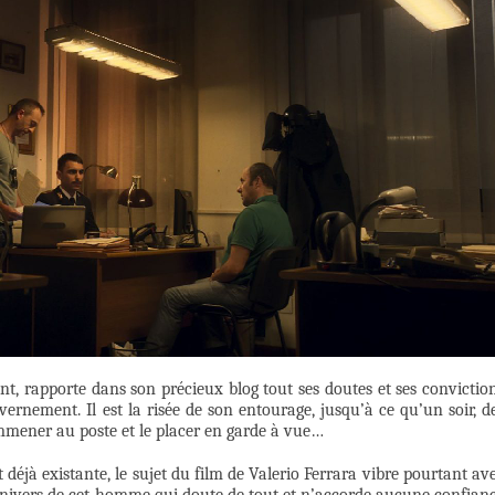
t, rapporte dans son précieux blog tout ses doutes et ses convictio
vernement. Il est la risée de son entourage, jusqu’à ce qu’un soir, d
emmener au poste et le placer en garde à vue…
éjà existante, le sujet du film de Valerio Ferrara vibre pourtant av