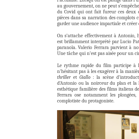
l’actualité. Lorsqu’on est plongé dans 
au gouvernement, on ne peut s’empêcher 
du Covid qui ont fait fureur ces deux 
pièces dans sa narration des complots 
garder une audience impartiale et créer 
On s’attache effectivement à Antonio, h
est brillamment interprété par Lucio P
paranoïa. Valerio Ferrara parvient à nou
Une tâche qui n’est pas aisée pour un cin
Le rythme rapide du film participe à l
n’hésitant pas à les exagérer à la manièr
thriller
et
Giallo
: la scène d’introduc
d’Antonio ou la noirceur du plan et la 
esthétique familière des films italiens
Ferrara ose notamment les plongées,
complotiste du protagoniste.