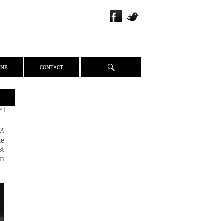
Recherche
GNE
CONTACT
QUI SOMMES-NOUS ?
E
|
PRÉSENTATION
(A
ÉQUIPE
te
PRESSE
st
un
PARTENAIRES
WEBZINE
ACTUALITÉS
CRITIQUES
DOSSIERS