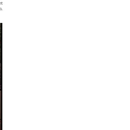
et
m.