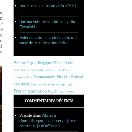
Inscrire son court aux César 2027
✨
s,
en
Que ma volonté soit faite de Julia
te
Kowalski
te
be
Federico Luis : « Le cinéma est une
au
sorte de carte émotionnelle »
 à
 à
Vidéothèque
Belgique
Film d'école
Festival de Clermont-Ferrand
Les César
Fiction
Documentaire
Festival
Royaume-Uni
de Cannes
Expérimental
moyen-métrage
France
Animation
Prix Format Court
COMMENTAIRES RÉCENTS
Pascale
dans
Vibirson
Gnanatheepan : « J’observe, je me
construis, je m’affirme »