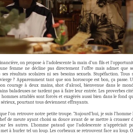
inancière, on propose à l’adolescente la main d’un fils et l’opportuni
jeune femme ne décline pas directement l’offre mais admet que s
 ses résultats scolaires ni ses besoins sexuels. Stupéfaction. Tous 
s vierge ? Apparemment tant que son horoscope est bon, ça passe. 
e son courage à deux mains, shot d’alcool, bienvenue dans le mon
ins baladeuses ne tardent pas à faire leur entrée. Les proverbes cité
 hommes attablés sont forcés et exagérés aussi bien dans le fond q
u sérieux, pourtant tous deviennent effrayants.
 que l’on retrouve notre petite troupe. “Aujourd’hui, je suis l’homme 
ef de meute ayant choisi sa douce avant de se mettre à croasser 
par les autres. L’homme pataud que l’adolescente n’appréciait p
 met à hurler tel un loup. Les corbeaux se retrouvent face au loup. 