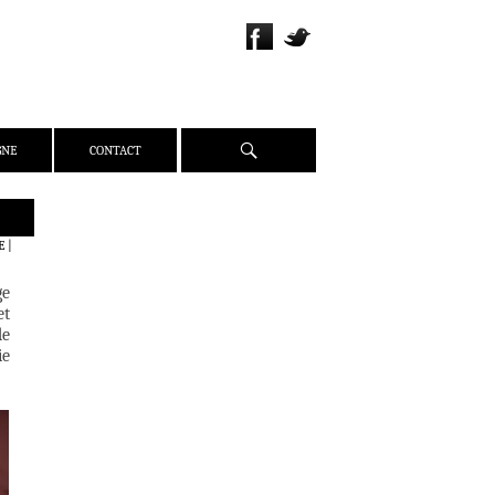
Recherche
GNE
CONTACT
QUI SOMMES-NOUS ?
E
|
PRÉSENTATION
ge
ÉQUIPE
et
PRESSE
de
ie
PARTENAIRES
WEBZINE
ACTUALITÉS
CRITIQUES
DOSSIERS