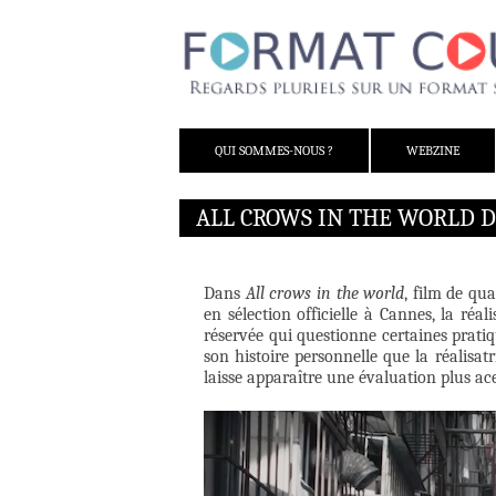
ALLER AU CONTENU
QUI SOMMES-NOUS ?
WEBZINE
ALL CROWS IN THE WORLD D
Dans
All crows in the world
, film de qu
en sélection officielle à Cannes, la réa
réservée qui questionne certaines pratiq
son histoire personnelle que la réalisatr
laisse apparaître une évaluation plus ace