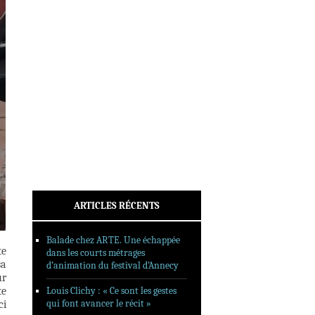
INTERVIEWS
REPORTAGES
SORTIES DVD
FORMATS LONGS
FESTIVAL FORMAT COURT
FILMS EN LIGNE
CONTACT
ARTICLES RÉCENTS
Balade chez ARTE. Une échappée
te
dans les courts métrages
sa
d’animation du festival d’Annecy
ur
te
Louis Clichy : « Ce sont les gestes
qui font avancer le récit »
ci