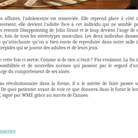
s affaires, l’adolescente est remerciée. Elle reprend place à côté 
nversent, elle devient l’adulte face à cet individu qui ne semble p
s retentit Disappointing de John Grant et le loup devient l’ange de 
ée, loin de tous les stéréotypes masculins. Les deux individus danse
e qu’attachante qu’on a bien envie de reproduire dans notre salle 
répides qui se jouent des adultes et de leurs jeux.
cette fois-ci servie. Comme si de rien n’était ? Pas vraiment. La fin 
possibilités et de nouvelles normes qui passent par le regard d’u
rge du comportement de ses aînés.
as révolutionnaire dans la forme, il a le mérite de faire passer 
é. De quoi patienter avant de voir ce que donnera dans le futur le lo
d
, signé par WME grâce au succès de Cannes.
isatrice