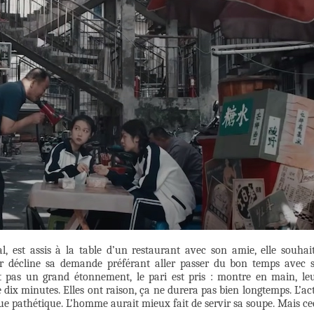
, est assis à la table d’un restaurant avec son amie, elle souhai
 décline sa demande préférant aller passer du bon temps avec 
 pas un grand étonnement, le pari est pris : montre en main, le
ix minutes. Elles ont raison, ça ne durera pas bien longtemps. L’ac
 que pathétique. L’homme aurait mieux fait de servir sa soupe. Mais ce