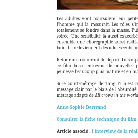
Les adultes vont poursuivre leur petite
l’homme qui la rassurait. Les rôles s’i
totalement se fondre dans la masse. Pui
soirée. Une sensibilité là aussi exacerb
ensemble une chorégraphie aussi risibl
bain. Ils redeviennent des adolescents int
Retour au restaurant de départ. La soupe 
ce film laisse entrevoir de nouvelles 
jeunesse beaucoup plus mature et en ma
Si le court-métrage de Tang Yi n’est p
message clair par le biais de l’absurdit
métrage adapté de
All crows in the worl
Anne-Sophie Bertrand
Consulter la fiche technique du film
Article associé :
l’interview de la réal