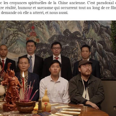
c les croyances spirituelles de la Chine ancienne. C’est paradoxal 
e réalité, humour et sarcasme qui occurrent tout au long de ce fil
 demande où elle a atterri, et nous aussi.