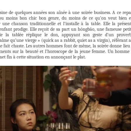
usine de quelques années son aînée à une soirée business. A ce repa
 ou moins bon chic bon genre, du moins de ce qu’on veut bien 
 une chanson traditionnelle et l’installe à la table. Elle la présen
enfant prodige. Elle reçoit de sa part un hóngbāo, une fameuse peti
e la tablée réplique le don, appuyant son geste d’un prover
calme qu’une vierge » (quick as a rabbit, quiet as a virgin), référant 
 de fait chaste. Les autres hommes font de même, la soirée donne lieu
iments sur la beauté et l’horoscope de la jeune femme. Un homme
met fin à cette situation en annonçant le plat.