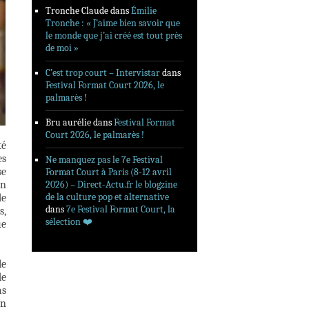
Tronche Claude
dans
Émilie
Tronche : « J’aime bien savoir que
le monde que j’ai créé est tout près
de moi »
C’est trop court – Intervistar
dans
Festival Format Court 2026, le
palmarès !
Bru aurélie
dans
Festival Format
Court 2026, le palmarès !
té
es
Ne manquez pas le 7e Festival
se
Format Court à Paris (8-12 avril
Un
2026) – Direct-Actu.fr le blogzine
de la culture pop et alternative
de
dans
7e Festival Format Court, la
s,
sélection ❤️‍
ue
le
de
as
On