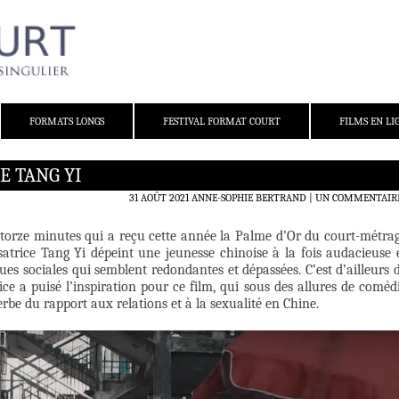
FORMATS LONGS
FESTIVAL FORMAT COURT
FILMS EN LI
E TANG YI
31 AOÛT 2021
ANNE-SOPHIE BERTRAND
UN COMMENTAIR
atorze minutes qui a reçu cette année la Palme d’Or du court-métra
lisatrice Tang Yi dépeint une jeunesse chinoise à la fois audacieuse 
ues sociales qui semblent redondantes et dépassées. C’est d’ailleurs 
ice a puisé l’inspiration pour ce film, qui sous des allures de coméd
rbe du rapport aux relations et à la sexualité en Chine.