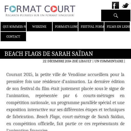
Recherche
ALLER AU CONTENU
QUI SOMMES-NOUS ?
WEBZINE
FORMATS LONGS
FESTIVAL FORMAT COURT
FILMS EN LIGNE
CONTACT
BEACH FLAGS DE SARAH SAÏDAN
22 DÉCEMBRE 2014
ZOÉ LIBAULT
UN COMMENTAIRE
|
Courant 2015, la petite ville de Vendôme accueillera pour la
première fois une résidence d’animation. La dernière édition
de son festival du film était justement placée sous le signe de
l’animation, représentée par 6 courts-métrages en
compétition nationale, un programme parallèle spécial et une
exposition interactive sur ses différentes étapes et techniques
de fabrication.
Beach Flags
, court-métrage de Sarah Saïdan,
en compétition officielle, fait partie ce ces représentants de
l’animation française.