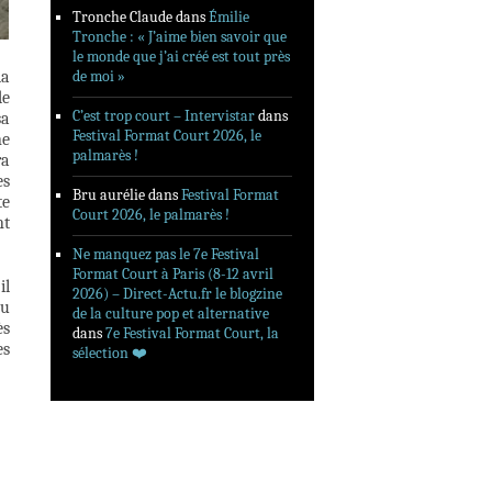
Tronche Claude
dans
Émilie
Tronche : « J’aime bien savoir que
le monde que j’ai créé est tout près
la
de moi »
de
C’est trop court – Intervistar
dans
sa
Festival Format Court 2026, le
ne
palmarès !
ra
es
Bru aurélie
dans
Festival Format
te
Court 2026, le palmarès !
nt
Ne manquez pas le 7e Festival
Format Court à Paris (8-12 avril
il
2026) – Direct-Actu.fr le blogzine
au
de la culture pop et alternative
ès
dans
7e Festival Format Court, la
es
sélection ❤️‍