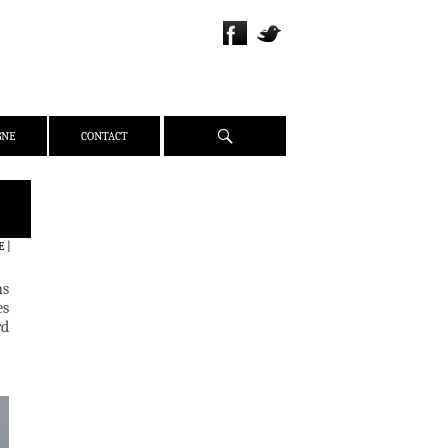
Recherche
GNE
CONTACT
QUI SOMMES-NOUS ?
PRÉSENTATION
E
|
ÉQUIPE
ns
PRESSE
es
PARTENAIRES
rd
WEBZINE
ACTUALITÉS
CRITIQUES
DOSSIERS