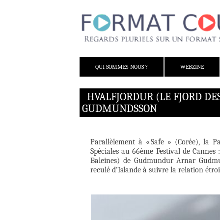
ALLER AU CONTENU
QUI SOMMES-NOUS ?
WEBZINE
HVALFJORDUR (LE FJORD D
GUDMUNDSSON
Parallèlement à « Safe » (Corée), la
Spéciales au 66ème Festival de Cannes 
Baleines) de Gudmundur Arnar Gudmun
reculé d’Islande à suivre la relation étroi