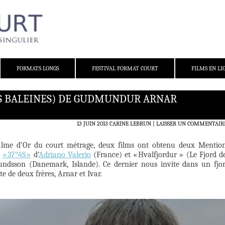
FORMATS LONGS
FESTIVAL FORMAT COURT
FILMS EN LI
ES BALEINES) DE GUDMUNDUR ARNAR
13 JUIN 2013
CARINE LEBRUN
LAISSER UN COMMENTAIR
 Palme d’Or du court métrage, deux films ont obtenu deux Mentio
:
« 37°4S »
d’
Adriano Valerio
(France) et « Hvalfjordur » (Le Fjord d
dsson (Danemark, Islande). Ce dernier nous invite dans un fjo
te de deux frères, Arnar et Ivar.