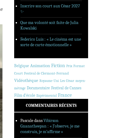
Inscrire son court aux César 2027
he
✨
Que ma volonté soit faite de Julia
Kowalski
Federico Luis : « Le cinéma est une
sorte de carte émotionnelle »
Animation
Fiction
Belgique
Prix Format
Court
Festival de Clermont-Ferrand
Vidéothèque
Les César
Royaume-Uni
moyen-
Documentaire
Festival de Cannes
métrage
France
Film d'école
Expérimental
COMMENTAIRES RÉCENTS
Pascale
dans
Vibirson
Gnanatheepan : « J’observe, je me
construis, je m’affirme »