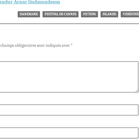
mundur Arnar Gudmundsson
DANEMARK
FESTIVAL DE CANNES
FICTION
ISLANDE
VIDÉOTH
 champs obligatoires sont indiqués avec
*