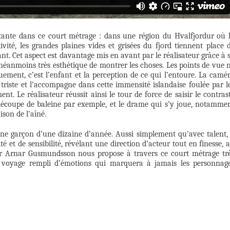
tante dans ce court métrage : dans une région du Hvalfjordur où 
ivité, les grandes plaines vides et grisées du fjord tiennent place 
ant. Cet aspect est davantage mis en avant par le réalisateur grâce à 
 néanmoins très esthétique de montrer les choses. Les points de vue 
uement, c’est l’enfant et la perception de ce qui l’entoure. La camé
 triste et l’accompagne dans cette immensité islandaise foulée par l
t. Le réalisateur réussit ainsi le tour de force de saisir le contras
 découpe de baleine par exemple, et le drame qui s’y joue, notamme
ison de l’aîné.
ne garçon d’une dizaine d’année. Aussi simplement qu’avec talent, 
té et de sensibilité, révélant une direction d’acteur tout en finesse, 
ur Arnar Gusmundsson nous propose à travers ce court métrage tr
 voyage rempli d’émotions qui marquera à jamais les personnag