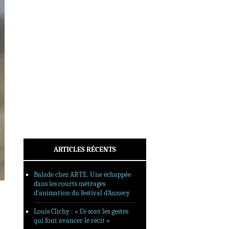
INTERVIEWS
REPORTAGES
SORTIES DVD
FORMATS LONGS
FESTIVAL FORMAT COURT
FILMS EN LIGNE
CONTACT
ARTICLES RÉCENTS
Balade chez ARTE. Une échappée
dans les courts métrages
d’animation du festival d’Annecy
Louis Clichy : « Ce sont les gestes
qui font avancer le récit »