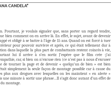
’ANA CANDELA”
. Pourtant, je voulais signaler que, sans porter un regard tendre,
ue bien comment on en arrive là. En effet, le sujet, avant de devenir
ppé et obligé à se battre à l’âge de 15 ans. Quand on est forcé à tuer
térieur pour pouvoir survivre et après, ce qui était tellement dur à
tion dans laquelle la plus part de combattants restent coincés à vie,
urtant lui il arrive à s’en sortir. J’espère que le film crée -j’ai
’empathie, car, si bien on n’excuse rien (ce n’est pas à nous d’excuser
nvie de tourner la page et de devenir « quelqu’un de bien » est bien
était simplement la seule façon de montage possible car à cause du
 plus aux drogues avec lesquelles on les maintient « en alerte »
is une minute à sortir une phrase…Il s’agit donc autant d’un effet de
» du montage.