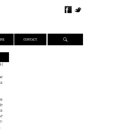
Recherche
GNE
CONTACT
QUI SOMMES-NOUS ?
S
|
PRÉSENTATION
pe
ÉQUIPE
la
PRESSE
PARTENAIRES
pa
WEBZINE
le
la
ACTUALITÉS
Le
CRITIQUES
e:
.
DOSSIERS