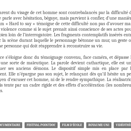
rent du visage de cet homme sont contrebalancés par la difficulté 
e parle avec hésitation, bégaye, mais parvient à confier, d’une maniè
u film « Hard to say » témoigne de cette difficulté non pas d’avouer ma
 violence comme si le sujet prenait ainsi conscience de ses actes po
 bien loin de l’interrogatoire. Les fragments contemplatifs insérés ent
c la scène durant laquelle le personnage bétonne un mur, un geste 
ne personne qui doit réapprendre à reconstruire sa vie.
rice s’éloigne donc du témoignage convenu, face caméra, et dépasse 
une sorte de maïeutique. La parole devient cathartique, elle est u
cuer ses anciens démons. Le dispositif simple mis en place par 
ent. Elle n’épargne pas son sujet, le relançant dès qu’il hésite un p
oyen d’excuser cet homme, ni de le rendre sympathique. La réalisatri
s tente par un cadre rigide et des effets d’accélération (les nombre
s.
OCUMENTAIRE
FESTIVAL POINTDOC
FILM D'ÉCOLE
ROYAUME-UNI
VIDÉOTH