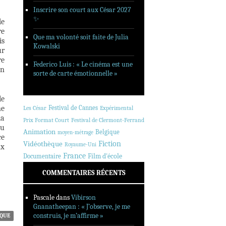
Inscrire son court aux César 2027
✨
de
re
Que ma volonté soit faite de Julia
is
Kowalski
ur
re
Federico Luis : « Le cinéma est une
on
sorte de carte émotionnelle »
le
ne
Festival de Cannes
Les César
Expérimental
la
Prix Format Court
Festival de Clermont-Ferrand
eu
Animation
Belgique
moyen-métrage
ce
Fiction
Vidéothèque
Royaume-Uni
ux
France
Documentaire
Film d'école
COMMENTAIRES RÉCENTS
Pascale
dans
Vibirson
Gnanatheepan : « J’observe, je me
construis, je m’affirme »
ÈQUE