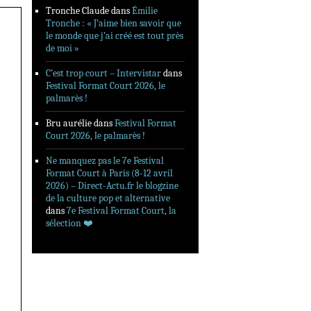
Tronche Claude
dans
Émilie
Tronche : « J’aime bien savoir que
le monde que j’ai créé est tout près
de moi »
C’est trop court – Intervistar
dans
Festival Format Court 2026, le
palmarès !
Bru aurélie
dans
Festival Format
Court 2026, le palmarès !
Ne manquez pas le 7e Festival
Format Court à Paris (8-12 avril
2026) – Direct-Actu.fr le blogzine
de la culture pop et alternative
dans
7e Festival Format Court, la
sélection ❤️‍