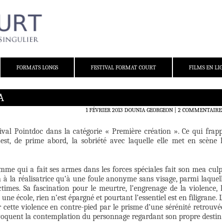
FORMATS LONGS
FESTIVAL FORMAT COURT
FILMS EN LI
A
1 FÉVRIER 2013
DOUNIA GEORGEON
2 COMMENTAIRE
ival Pointdoc dans la catégorie « Première création ». Ce qui frap
st, de prime abord, la sobriété avec laquelle elle met en scène 
omme qui a fait ses armes dans les forces spéciales fait son mea cul
n à la réalisatrice qu’à une foule anonyme sans visage, parmi laquel
ctimes. Sa fascination pour le meurtre, l’engrenage de la violence, 
ne école, rien n’est épargné et pourtant l’essentiel est en filigrane. 
er cette violence en contre-pied par le prisme d’une sérénité retrouvé
évoquent la contemplation du personnage regardant son propre destin