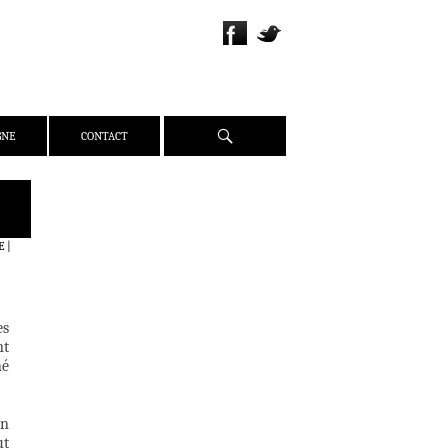
Recherche
GNE
CONTACT
QUI SOMMES-NOUS ?
PRÉSENTATION
E
|
ÉQUIPE
PRESSE
PARTENAIRES
es
nt
WEBZINE
né
ACTUALITÉS
CRITIQUES
un
DOSSIERS
ut