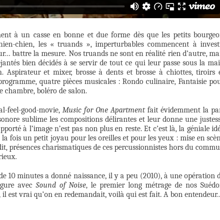
ment à un casse en bonne et due forme dès que les petits bourgeo
ien-chien, les « truands », imperturbables commencent à invest
r… battre la mesure. Nos truands ne sont en réalité rien d’autre, ma
jantés bien décidés à se servir de tout ce qui leur passe sous la ma
 Aspirateur et mixer, brosse à dents et brosse à chiottes, tiroirs 
u programme, quatre pièces musicales : Rondo culinaire, Fantaisie po
e chambre, boléro de salon.
al-feel-good-movie,
Music for One Apartment
fait évidemment la pa
 sonore sublime les compositions délirantes et leur donne une justes
porté à l’image n’est pas non plus en reste. Et c’est là, la géniale id
à la fois un petit joyau pour les oreilles et pour les yeux : mise en scè
dit, présences charismatiques de ces percussionnistes hors du comm
rieux.
de 10 minutes a donné naissance, il y a peu (2010), à une opération 
rgure avec
Sound of Noise
, le premier long métrage de nos Suédo
 il est vrai qu’on en redemandait, voilà qui est fait. A bon entendeur