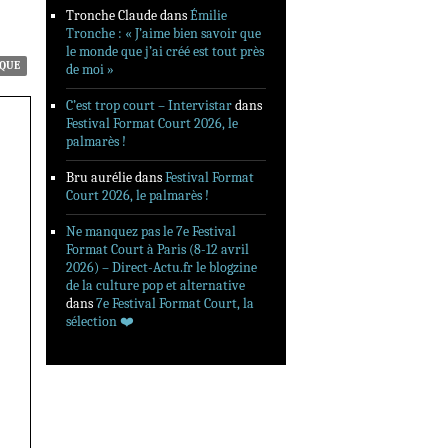
Tronche Claude
dans
Émilie
Tronche : « J’aime bien savoir que
le monde que j’ai créé est tout près
ÈQUE
de moi »
C’est trop court – Intervistar
dans
Festival Format Court 2026, le
palmarès !
Bru aurélie
dans
Festival Format
Court 2026, le palmarès !
Ne manquez pas le 7e Festival
Format Court à Paris (8-12 avril
2026) – Direct-Actu.fr le blogzine
de la culture pop et alternative
dans
7e Festival Format Court, la
sélection ❤️‍