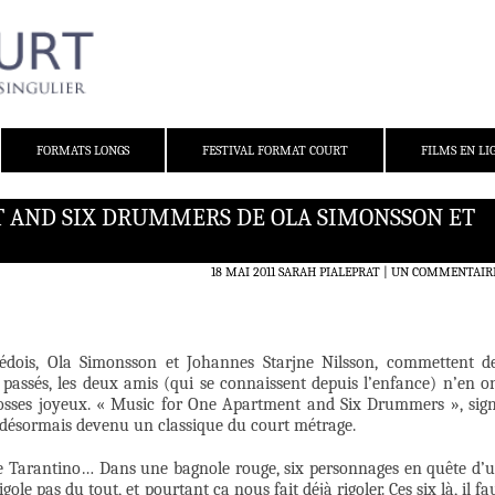
FORMATS LONGS
FESTIVAL FORMAT COURT
FILMS EN LI
 AND SIX DRUMMERS DE OLA SIMONSSON ET
18 MAI 2011
SARAH PIALEPRAT
UN COMMENTAIR
uédois, Ola Simonsson et Johannes Starjne Nilsson, commettent d
 passés, les deux amis (qui se connaissent depuis l’enfance) n’en o
s gosses joyeux. « Music for One Apartment and Six Drummers », sig
t désormais devenu un classique du court métrage.
Tarantino… Dans une bagnole rouge, six personnages en quête d’
ole pas du tout, et pourtant ça nous fait déjà rigoler. Ces six là, il fa