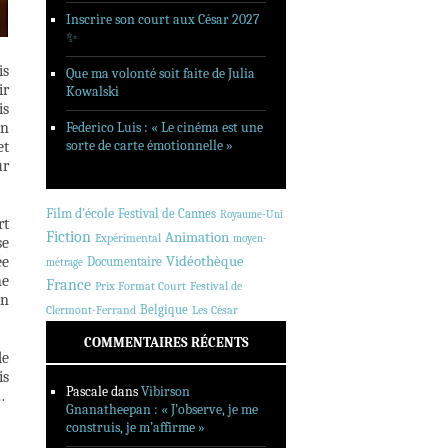
Inscrire son court aux César 2027
✨
is
Que ma volonté soit faite de Julia
ir
Kowalski
is
in
Federico Luis : « Le cinéma est une
sorte de carte émotionnelle »
et
ur
Film d'école
Festival de Cannes
Royaume-Uni
rt
Fiction
Animation
Expérimental
moyen-
se
ée
Vidéothèque
Documentaire
métrage
ne
France
Prix Format Court
Festival de
un
Belgique
Clermont-Ferrand
Les César
COMMENTAIRES RÉCENTS
de
is
Pascale
dans
Vibirson
…
Gnanatheepan : « J’observe, je me
construis, je m’affirme »