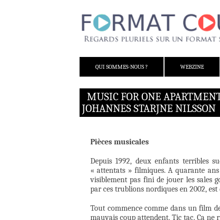
ALLER AU CONTENU
QUI SOMMES-NOUS ?
WEBZINE
MUSIC FOR ONE APARTMENT
JOHANNES STARJNE NILSSON
Pièces musicales
Depuis 1992, deux enfants terribles s
« attentats » filmiques. A quarante ans
visiblement pas fini de jouer les sale
par ces trublions nordiques en 2002, es
Tout commence comme dans un film de 
mauvais coup attendent. Tic tac. Ça ne rig