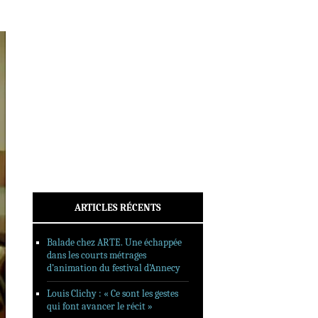
INTERVIEWS
REPORTAGES
SORTIES DVD
FORMATS LONGS
FESTIVAL FORMAT COURT
FILMS EN LIGNE
CONTACT
ARTICLES RÉCENTS
Balade chez ARTE. Une échappée
dans les courts métrages
d’animation du festival d’Annecy
Louis Clichy : « Ce sont les gestes
qui font avancer le récit »