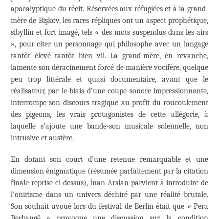
apocalyptique du récit. Réservées aux réfugiées et à la grand-
mère de Bişkov, les rares répliques ont un aspect prophétique,
sibyllin et fort imagé, tels « des mots suspendus dans les airs
», pour citer un personnage qui philosophe avec un langage
tantôt élevé tantôt bien vil. La grand-mère, en revanche,
lamente son déracinement forcé de manière vocifère, quelque
peu trop littérale et quasi documentaire, avant que le
réalisateur, par le biais d’une coupe sonore impressionnante,
interrompe son discours tragique au profit du roucoulement
des pigeons, les vrais protagonistes de cette allégorie, à
laquelle s’ajoute une bande-son musicale solennelle, non
intrusive et austère.
En dotant son court d’une retenue remarquable et une
dimension énigmatique (résumée parfaitement par la citation
finale reprise ci-dessus), İnan Arslan parvient à introduire de
l’onirisme dans un univers déchiré par une réalité brutale.
Son souhait avoué lors du festival de Berlin était que « Pera
Berbangê » provoque une discussion sur la condition