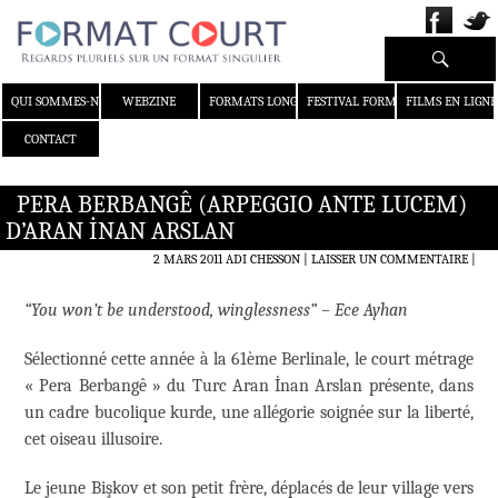
Recherche
ALLER AU CONTENU
QUI SOMMES-NOUS ?
WEBZINE
FORMATS LONGS
FESTIVAL FORMAT COURT
FILMS EN LIGNE
CONTACT
PERA BERBANGÊ (ARPEGGIO ANTE LUCEM)
D’ARAN İNAN ARSLAN
2 MARS 2011
ADI CHESSON
LAISSER UN COMMENTAIRE
|
“You won’t be understood, winglessness” – Ece Ayhan
Sélectionné cette année à la 61ème Berlinale, le court métrage
« Pera Berbangê » du Turc Aran İnan Arslan présente, dans
un cadre bucolique kurde, une allégorie soignée sur la liberté,
cet oiseau illusoire.
Le jeune Bişkov et son petit frère, déplacés de leur village vers