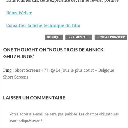
Dans tous les cas, cette expérience devrait se révéler positive.
Rémy Weber
Consulter la fiche technique du film
BELGIQUE
DOCUMENTAIRE
FESTIVAL POINTDOC
ONE THOUGHT ON “NOUS TROIS DE ANNICK
GHIJZELINGS”
Ping :
Short Screens #77: @ Le Jour le plus court – Belgique |
Short Screens
LAISSER UN COMMENTAIRE
Votre adresse e-mail ne sera pas publiée.
Les champs obligatoires
sont indiqués avec
*