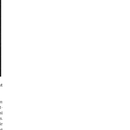
nt
n
t-
si
s.
de
ne