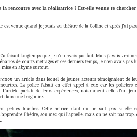
la rencontre avec la réalisatrice ? Est-elle venue te chercher
le est venue quand je jouais au théâtre de la Colline et après j’ai pas
a faisait longtemps que je n’en avais pas fait. Mais j’avais vraime
scénarios de courts métrages et ces derniers temps, je n’en avais pas l
la mise en abyme surtout.
ération
un article dans lequel de jeunes acteurs témoignaient de le
meurtres. La police faisait en effet appel à eux car les policiers 
. L’article parlait de leurs expériences, notamment celle d’un jeu
rt dans une baignoire.
r petites touches. Cette actrice dont on ne sait pas si elle e
’apprendre Phèdre, son mec qui l’appelle, mais on ne sait pas trop, 
t…