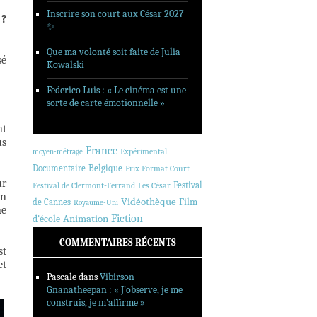
Inscrire son court aux César 2027
 ?
✨
Que ma volonté soit faite de Julia
sé
Kowalski
Federico Luis : « Le cinéma est une
sorte de carte émotionnelle »
nt
us
France
Expérimental
moyen-métrage
Documentaire
Belgique
Prix Format Court
ur
Festival
Festival de Clermont-Ferrand
Les César
en
Vidéothèque
de Cannes
Film
Royaume-Uni
ne
Animation
Fiction
d'école
COMMENTAIRES RÉCENTS
st
et
Pascale
dans
Vibirson
Gnanatheepan : « J’observe, je me
construis, je m’affirme »