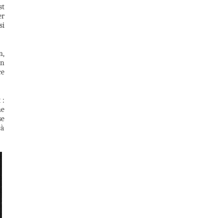
st
er
si
m,
an
ce
 :
me
se
jà