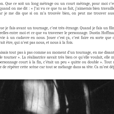
çon. Que ce soit un long métrage ou un court métrage, pour moi c’e
nd on me dit : « J’ai vu ce que tu as fait, j’aimerais bien travaill
car je me dis que si on m’a trouvée bien, on peut me trouver aus
e je fais avant un tournage, c’est très étrange. Quand je fais un fil
serelles entre moi et ce que va traverser le personnage. Dustin Hoffm
vie à un cadavre en nous. Jouer c’est ça, c’est faire en sorte que 
t être, qui n’est pas nous, et nous à la fois.
e faisais tout pas à pas comme au moment d’un tournage, en me disant
e tourner ». La réalisatrice savait très bien ce qu’elle voulait, elle 
ersonnage court à la fin, c’était un peu « quitte ou double ». Tout 
e de répéter cette scène car tout se mélange dans sa tête. Ca m’est dé