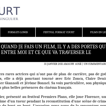
FORMATS LONGS
FESTIVAL FORMAT COURT
FILMS EN LI
 QUAND JE FAIS UN FILM, IL Y A DES PORTES QU
 ENTRE MOI ET CE QUE VA TRAVERSER LE
31 JANVIER 2011
AMAURY AUGÉ
UN COMMENTAIR
 ces rares actrices qui n’ont pas de plan de carrière, pas de go
, elle a déjà pourtant tourné avec Eric Zonca, Claire Deni
er Giannoli et Jérôme Bonnel. Sa voix particulière, son physiq
es plus belles présences du cinéma français.
ier, présenté au festival Premiers Plans, elle joue Florence, u
ictime d’un tueur pendant la reconstitution d’une scène de crim
m de bout en bout. L’occasion pour nous de la rencontrer po