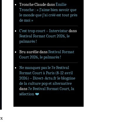
Tronche Claude
dans
Émilie
Tronche : « J’aime bien savoir que
le monde que j’ai créé est tout près
de moi »
C’est trop court – Intervistar
dans
Festival Format Court 2026, le
palmarès !
Bru aurélie
dans
Festival Format
Court 2026, le palmarès !
Ne manquez pas le 7e Festival
Format Court à Paris (8-12 avril
2026) – Direct-Actu.fr le blogzine
de la culture pop et alternative
dans
7e Festival Format Court, la
sélection ❤️‍
ux