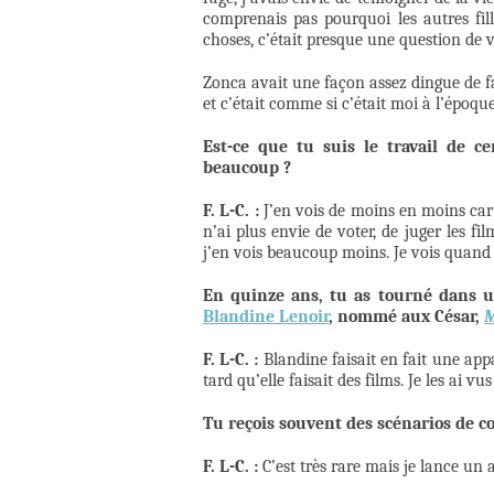
comprenais pas pourquoi les autres fill
choses, c’était presque une question de vi
Zonca avait une façon assez dingue de f
et c’était comme si c’était moi à l’époque.
Est-ce que tu suis le travail de c
beaucoup ?
F. L-C. :
J’en vois de moins en moins car 
n’ai plus envie de voter, de juger les fi
j’en vois beaucoup moins. Je vois quand 
En quinze ans, tu as tourné dans un
Blandine Lenoir
, nommé aux César,
M
F. L-C. :
Blandine faisait en fait une ap
tard qu’elle faisait des films. Je les ai vus
Tu reçois souvent des scénarios de co
F. L-C. :
C’est très rare mais je lance un 