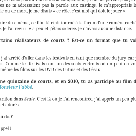
es ne m’adressaient pas la parole aux castings. Je m’appropriais l
e ou de mort, je me disais « ce rôle, c’est moi qui doit le jouer ».
aire du cinéma, ce film-là était tourné à la façon d’une caméra cach
 Je l’ai revu il y a peu et j’étais sidérée. Je n’avais aucune distance.
ertains réalisateurs de courts ? Est-ce un format que tu vo
j’ai arrêté d’aller dans les festivals en tant que membre du jury car 
lms. Comme les festivals sont un des seuls endroits où on peut en voi
même les films sur les DVD des Lutins et des César.
e quinzaine de courts, et en 2010, tu as participé au film 
onsieur l’abbé
.
parition dans
Seule
. C’est là où je l’ai rencontrée, j’ai appris un peu pl
 et adorés.
urts ?
appel !