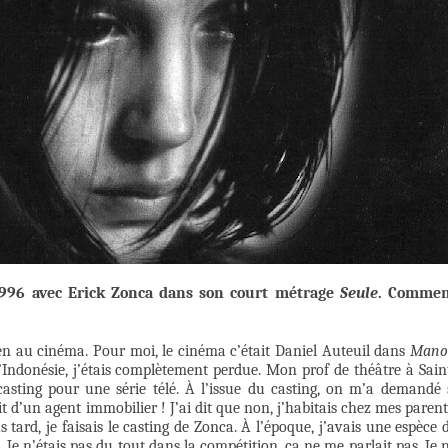
1996 avec Erick Zonca dans son court métrage
Seule
. Comme
ien au cinéma. Pour moi, le cinéma c’était Daniel Auteuil dans
Mano
d’Indonésie, j’étais complètement perdue. Mon prof de théâtre à Sain
asting pour une série télé. À l’issue du casting, on m’a demandé 
it d’un agent immobilier ! J’ai dit que non, j’habitais chez mes parent
 tard, je faisais le casting de Zonca. À l’époque, j’avais une espèce 
. Je n’étais pas du tout dans la compétition, ça ne me parlait pas. Je 