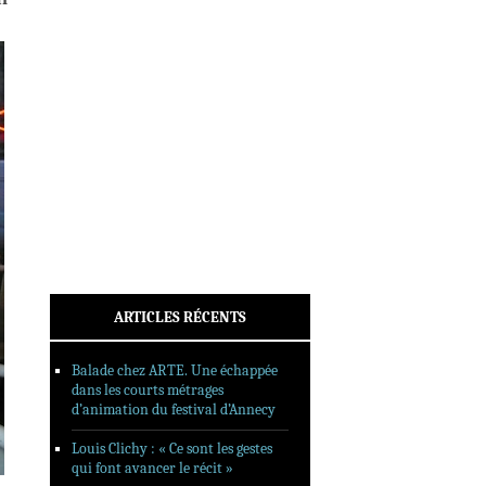
INTERVIEWS
REPORTAGES
SORTIES DVD
FORMATS LONGS
FESTIVAL FORMAT COURT
FILMS EN LIGNE
CONTACT
ARTICLES RÉCENTS
Balade chez ARTE. Une échappée
dans les courts métrages
d’animation du festival d’Annecy
Louis Clichy : « Ce sont les gestes
qui font avancer le récit »