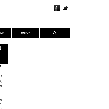
Recherche
GNE
CONTACT
I
QUI SOMMES-NOUS ?
PRÉSENTATION
ÉQUIPE
E
|
PRESSE
ût
PARTENAIRES
s,
ue
WEBZINE
ACTUALITÉS
ne
CRITIQUES
e.
DOSSIERS
ur