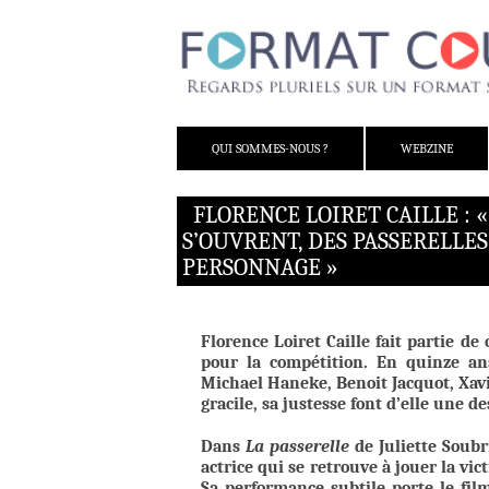
ALLER AU CONTENU
QUI SOMMES-NOUS ?
WEBZINE
FLORENCE LOIRET CAILLE : «
S’OUVRENT, DES PASSERELLES
PERSONNAGE »
Florence Loiret Caille fait partie de
pour la compétition. En quinze ans
Michael Haneke, Benoit Jacquot, Xavi
gracile, sa justesse font d’elle une d
Dans
La passerelle
de Juliette Soubr
actrice qui se retrouve à jouer la v
Sa performance subtile porte le fil