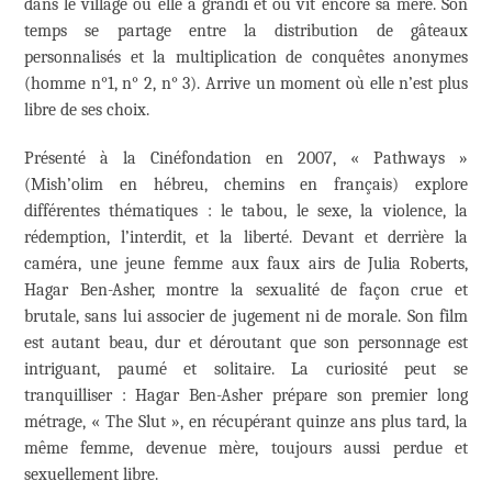
dans le village où elle a grandi et où vit encore sa mère. Son
temps se partage entre la distribution de gâteaux
personnalisés et la multiplication de conquêtes anonymes
(homme n°1, n° 2, n° 3). Arrive un moment où elle n’est plus
libre de ses choix.
Présenté à la Cinéfondation en 2007, « Pathways »
(Mish’olim en hébreu, chemins en français) explore
différentes thématiques : le tabou, le sexe, la violence, la
rédemption, l’interdit, et la liberté. Devant et derrière la
caméra, une jeune femme aux faux airs de Julia Roberts,
Hagar Ben-Asher, montre la sexualité de façon crue et
brutale, sans lui associer de jugement ni de morale. Son film
est autant beau, dur et déroutant que son personnage est
intriguant, paumé et solitaire. La curiosité peut se
tranquilliser : Hagar Ben-Asher prépare son premier long
métrage, « The Slut », en récupérant quinze ans plus tard, la
même femme, devenue mère, toujours aussi perdue et
sexuellement libre.