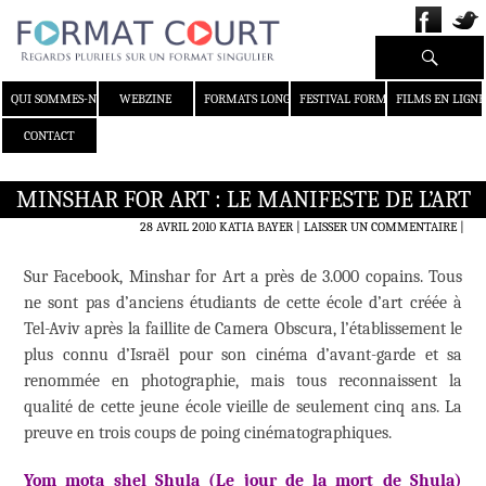
Recherche
ALLER AU CONTENU
QUI SOMMES-NOUS ?
WEBZINE
FORMATS LONGS
FESTIVAL FORMAT COURT
FILMS EN LIGNE
CONTACT
MINSHAR FOR ART : LE MANIFESTE DE L’ART
28 AVRIL 2010
KATIA BAYER
LAISSER UN COMMENTAIRE
|
Sur Facebook, Minshar for Art a près de 3.000 copains. Tous
ne sont pas d’anciens étudiants de cette école d’art créée à
Tel-Aviv après la faillite de Camera Obscura, l’établissement le
plus connu d’Israël pour son cinéma d’avant-garde et sa
renommée en photographie, mais tous reconnaissent la
qualité de cette jeune école vieille de seulement cinq ans. La
preuve en trois coups de poing cinématographiques.
Yom mota shel Shula (Le jour de la mort de Shula)