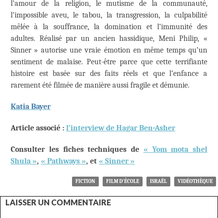
l’amour de la religion, le mutisme de la communauté,
l’impossible aveu, le tabou, la transgression, la culpabilité
mêlée à la souffrance, la domination et l’immunité des
adultes. Réalisé par un ancien hassidique, Meni Philip, «
Sinner » autorise une vraie émotion en même temps qu’un
sentiment de malaise. Peut-être parce que cette terrifiante
histoire est basée sur des faits réels et que l’enfance a
rarement été filmée de manière aussi fragile et démunie.
Katia Bayer
Article associé :
l’interview de Hagar Ben-Asher
Consulter les fiches techniques de
« Yom mota shel
Shula »
,
« Pathways »
, et
« Sinner »
FICTION
FILM D'ÉCOLE
ISRAËL
VIDÉOTHÈQUE
LAISSER UN COMMENTAIRE